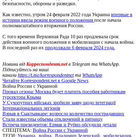
безопасности, обороны и разведки.
Как известно, утром 24 февраля 2022 года Украина
впервые в
истории ввела режим военного положения
после начала
полномасштабного вторжения России.
С того времени Верховная Рада 10 раз продлевала срок
действия военного положения и мобилизации с начала войны.
В последний раз их
продолжали 6 февраля 2024 года.
Новини від
Корреспондент.net
в Telegram та WhatsApp.
Підписуйтесь на наші
канали
https://t.me/korrespondentnet
та
WhatsApp
Читайте Korrespondent.net в Google News
Война России с Украиной
Провал сезона: Москва будет платить пособия работникам
турсектора Крыма
У Сухопутних військах зробили заяву щодо інтеграції
Інтернаціональних легіонів
Взрыв в Сыктывкаре: возросло количество пострадавших
Стали известны объемы отключений в пятницу
Встреча президентов: Ермак и Рубио обсудили детали
СПЕЦТЕМА:
Война России с Украиной
ТЕГИ:
Украина
,
война
,
Владимир Зеленский
,
мобилизация
,