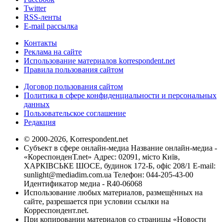
Twitter
RSS-ленты
E-mail рассылка
Контакты
Реклама на сайте
Использование материалов korrespondent.net
Правила пользования сайтом
Договор пользования сайтом
Политика в сфере конфиденциальности и персональных
данных
Пользовательское соглашение
Редакция
© 2000-2026, Korrespondent.net
Субъект в сфере онлайн-медиа Название онлайн-медиа -
«КореспонденТ.net» Адрес: 02091, місто Київ,
ХАРКІВСЬКЕ ШОСЕ, будинок 172-Б, офіс 208/1 E-mail:
sunlight@mediadim.com.ua
Телефон: 044-205-43-00
Идентификатор медиа - R40-06068
Использование любых материалов, размещённых на
сайте, разрешается при условии ссылки на
Корреспондент.net.
При копировании материалов со страницы «Новости