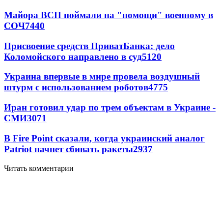
Майора ВСП поймали на "помощи" военному в
СОЧ
7440
Присвоение средств ПриватБанка: дело
Коломойского направлено в суд
5120
Украина впервые в мире провела воздушный
штурм с использованием роботов
4775
Иран готовил удар по трем объектам в Украине -
СМИ
3071
В Fire Point сказали, когда украинский аналог
Patriot начнет сбивать ракеты
2937
Читать комментарии