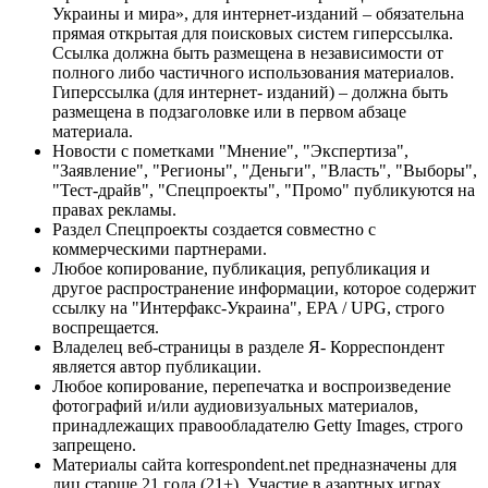
Украины и мира», для интернет-изданий – обязательна
прямая открытая для поисковых систем гиперссылка.
Ссылка должна быть размещена в независимости от
полного либо частичного использования материалов.
Гиперссылка (для интернет- изданий) – должна быть
размещена в подзаголовке или в первом абзаце
материала.
Новости с пометками "Мнение", "Экспертиза",
"Заявление", "Регионы", "Деньги", "Власть", "Выборы",
"Тест-драйв", "Спецпроекты", "Промо" публикуются на
правах рекламы.
Раздел Спецпроекты создается совместно с
коммерческими партнерами.
Любое копирование, публикация, републикация и
другое распространение информации, которое содержит
ссылку на "Интерфакс-Украина", EPA / UPG, строго
воспрещается.
Владелец веб-страницы в разделе Я- Корреспондент
является автор публикации.
Любое копирование, перепечатка и воспроизведение
фотографий и/или аудиовизуальных материалов,
принадлежащих правообладателю Getty Images, строго
запрещено.
Материалы сайта korrespondent.net предназначены для
лиц старше 21 года (21+). Участие в азартных играх