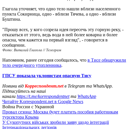
Глагола уточняет, что одно тело нашли вблизи населенного
пункта Сокирница, одно - вблизи Тячева, а одно - вблизи
Буштина.
"Прошу всех, у кого созрела идея пересечь эту горную реку, -
отказаться от этого, ведь вода в ней более коварна и более
опасна, чем кажется на первый взгляд", - говорится в
сообщении.
Фото: Виталий Глагола // Телеграм
Напомним, ранее сегодня сообщалось, что
в Тисе обнаружили
тело очередного утопленника
.
ГПСУ показала уклонистам опасную Тису
Новини від
Корреспондент.net
в Telegram та WhatsApp.
Підписуйтесь на наші
канали
https://t.me/korrespondentnet
та
WhatsApp
Читайте Korrespondent.net в Google News
Война России с Украиной
Провал сезона: Москва будет платить пособия работникам
турсектора Крыма
У Сухопутних військах зробили заяву щодо інтеграції
Інтернаціональних легіонів