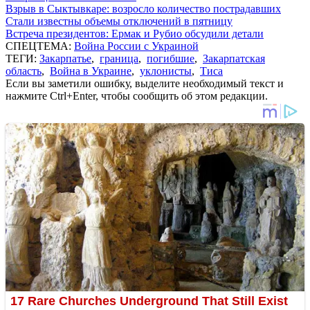
Взрыв в Сыктывкаре: возросло количество пострадавших
Стали известны объемы отключений в пятницу
Встреча президентов: Ермак и Рубио обсудили детали
СПЕЦТЕМА:
Война России с Украиной
ТЕГИ:
Закарпатье
,
граница
,
погибшие
,
Закарпатская
область
,
Война в Украине
,
уклонисты
,
Тиса
Если вы заметили ошибку, выделите необходимый текст и
нажмите Ctrl+Enter, чтобы сообщить об этом редакции.