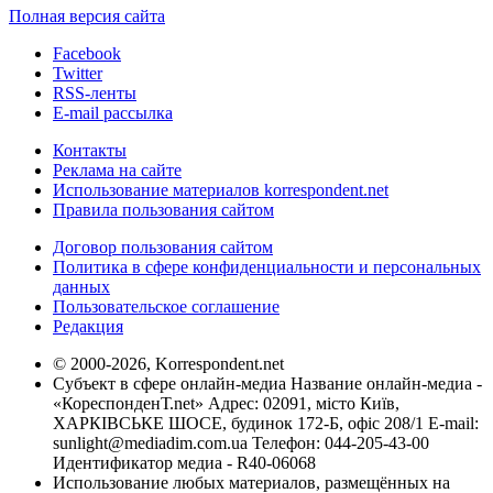
Полная версия сайта
Facebook
Twitter
RSS-ленты
E-mail рассылка
Контакты
Реклама на сайте
Использование материалов korrespondent.net
Правила пользования сайтом
Договор пользования сайтом
Политика в сфере конфиденциальности и персональных
данных
Пользовательское соглашение
Редакция
© 2000-2026, Korrespondent.net
Субъект в сфере онлайн-медиа Название онлайн-медиа -
«КореспонденТ.net» Адрес: 02091, місто Київ,
ХАРКІВСЬКЕ ШОСЕ, будинок 172-Б, офіс 208/1 E-mail:
sunlight@mediadim.com.ua
Телефон: 044-205-43-00
Идентификатор медиа - R40-06068
Использование любых материалов, размещённых на