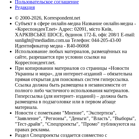
Пользовательское соглашение
Редакция
© 2000-2026, Korrespondent.net
Субъект в сфере онлайн-медиа Название онлайн-медиа -
«КореспонденТ.net» Адрес: 02091, місто Київ,
ХАРКІВСЬКЕ ШОСЕ, будинок 172-Б, офіс 208/1 E-mail:
sunlight@mediadim.com.ua
Телефон: 044-205-43-00
Идентификатор медиа - R40-06068
Использование любых материалов, размещённых на
сайте, разрешается при условии ссылки на
Корреспондент.net.
При копировании материалов со страницы «Новости
Украины и мира», для интернет-изданий – обязательна
прямая открытая для поисковых систем гиперссылка.
Ссылка должна быть размещена в независимости от
полного либо частичного использования материалов.
Гиперссылка (для интернет- изданий) – должна быть
размещена в подзаголовке или в первом абзаце
материала.
Новости с пометками "Мнение", "Экспертиза",
"Заявление", "Регионы", "Деньги", "Власть", "Выборы",
"Тест-драйв", "Спецпроекты", "Промо" публикуются на
правах рекламы.
Раздел Спецпроекты создается совместно с