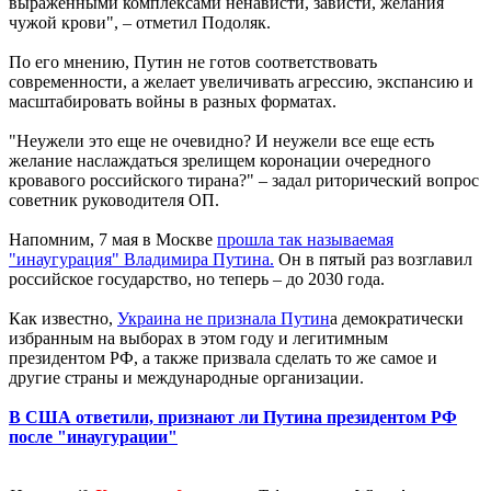
выраженными комплексами ненависти, зависти, желания
чужой крови", – отметил Подоляк.
По его мнению, Путин не готов соответствовать
современности, а желает увеличивать агрессию, экспансию и
масштабировать войны в разных форматах.
"Неужели это еще не очевидно? И неужели все еще есть
желание наслаждаться зрелищем коронации очередного
кровавого российского тирана?" – задал риторический вопрос
советник руководителя ОП.
Напомним, 7 мая в Москве
прошла так называемая
"инаугурация" Владимира Путина.
Он в пятый раз возглавил
российское государство, но теперь – до 2030 года.
Как известно,
Украина не признала Путин
а демократически
избранным на выборах в этом году и легитимным
президентом РФ, а также призвала сделать то же самое и
другие страны и международные организации.
В США ответили, признают ли Путина президентом РФ
после "инаугурации"