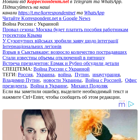
Новини від
Корреспондент.net
в Telegram та WhatsApp.
Підписуйтесь на наші
канали
https://t.me/korrespondentnet
та
WhatsApp
Читайте Korrespondent.net в Google News
Война России с Украиной
Провал сезона: Москва будет платить пособия работникам
турсектора Крыма
У Сухопутних військах зробили заяву щодо інтеграції
Інтернаціональних легіонів
Взрыв в Сыктывкаре: возросло количество пострадавших
Стали известны объемы отключений в пятницу
Встреча президентов: Ермак и Рубио обсудили детали
СПЕЦТЕМА:
Война России с Украиной
ТЕГИ:
Россия
,
Украина
,
война
,
Путин
,
инаугурация
,
Владимир Путин
,
новости Украины
,
Война с Россией
,
Офис
президента
,
Война в Украине
,
Михаил Подоляк
Если вы заметили ошибку, выделите необходимый текст и
нажмите Ctrl+Enter, чтобы сообщить об этом редакции.