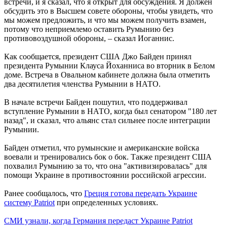
встречи, и я сказал, что я открыт для обсуждения. Я должен
обсудить это в Высшем совете обороны, чтобы увидеть, что
мы можем предложить, и что мы можем получить взамен,
потому что неприемлемо оставить Румынию без
противовоздушной обороны, – сказал Иоганнис.
Как сообщается, президент США Джо Байден принял
президента Румынии Клауса Йоханниса во вторник в Белом
доме. Встреча в Овальном кабинете должна была отметить
два десятилетия членства Румынии в НАТО.
В начале встречи Байден пошутил, что поддерживал
вступление Румынии в НАТО, когда был сенатором "180 лет
назад", и сказал, что альянс стал сильнее после интеграции
Румынии.
Байден отметил, что румынские и американские войска
воевали и тренировались бок о бок. Также президент США
похвалил Румынию за то, что она "активизировалась" для
помощи Украине в противостоянии российской агрессии.
Ранее сообщалось, что
Греция готова передать Украине
систему Patriot
при определенных условиях.
СМИ узнали, когда Германия передаст Украине Patriot