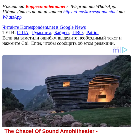
Новини від
Корреспондент.net
в Telegram та WhatsApp.
Підписуйтесь на наші канали
https://t.me/korrespondentnet
та
WhatsApp
Читайте Korrespondent.net в Google News
ТЕГИ:
США
,
Румыния
,
Байден
,
ПВО
,
Patriot
Если вы заметили ошибку, выделите необходимый текст и
нажмите Ctrl+Enter, чтобы сообщить об этом редакции.