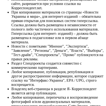
сайте, разрешается при условии ссылки на
Корреспондент.net.
При копировании материалов со страницы «Новости
Украины и мира», для интернет-изданий – обязательна
прямая открытая для поисковых систем гиперссылка.
Ссылка должна быть размещена в независимости от
полного либо частичного использования материалов.
Гиперссылка (для интернет- изданий) – должна быть
размещена в подзаголовке или в первом абзаце
материала.
Новости с пометками "Мнение", "Экспертиза",
"Заявление", "Регионы", "Деньги", "Власть", "Выборы",
"Тест-драйв", "Спецпроекты", "Промо" публикуются на
правах рекламы.
Раздел Спецпроекты создается совместно с
коммерческими партнерами.
Любое копирование, публикация, републикация и
другое распространение информации, которое содержит
ссылку на "Интерфакс-Украина", EPA / UPG, строго
воспрещается.
Владелец веб-страницы в разделе Я- Корреспондент
является автор публикации.
Любое копирование, перепечатка и воспроизведение
фотографий и/или аудиовизуальных материалов,
принадлежащих правообладателю Getty Images, строго