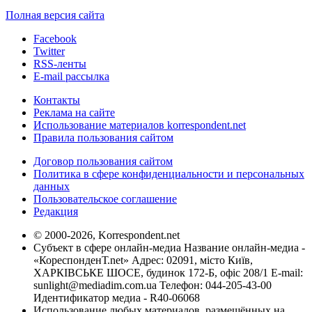
Полная версия сайта
Facebook
Twitter
RSS-ленты
E-mail рассылка
Контакты
Реклама на сайте
Использование материалов korrespondent.net
Правила пользования сайтом
Договор пользования сайтом
Политика в сфере конфиденциальности и персональных
данных
Пользовательское соглашение
Редакция
© 2000-2026, Korrespondent.net
Субъект в сфере онлайн-медиа Название онлайн-медиа -
«КореспонденТ.net» Адрес: 02091, місто Київ,
ХАРКІВСЬКЕ ШОСЕ, будинок 172-Б, офіс 208/1 E-mail:
sunlight@mediadim.com.ua
Телефон: 044-205-43-00
Идентификатор медиа - R40-06068
Использование любых материалов, размещённых на