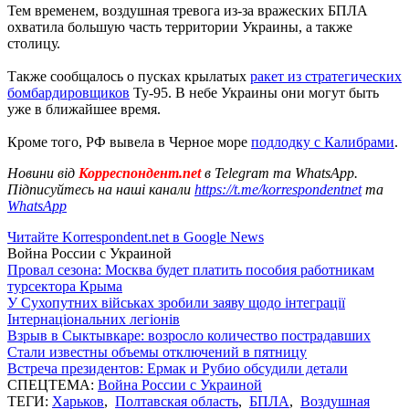
Тем временем, воздушная тревога из-за вражеских БПЛА
охватила большую часть территории Украины, а также
столицу.
Также сообщалось о пусках крылатых
ракет из стратегических
бомбардировщиков
Ту-95. В небе Украины они могут быть
уже в ближайшее время.
Кроме того, РФ вывела в Черное море
подлодку с Калибрами
.
Новини від
Корреспондент.net
в Telegram та WhatsApp.
Підписуйтесь на наші канали
https://t.me/korrespondentnet
та
WhatsApp
Читайте Korrespondent.net в Google News
Война России с Украиной
Провал сезона: Москва будет платить пособия работникам
турсектора Крыма
У Сухопутних військах зробили заяву щодо інтеграції
Інтернаціональних легіонів
Взрыв в Сыктывкаре: возросло количество пострадавших
Стали известны объемы отключений в пятницу
Встреча президентов: Ермак и Рубио обсудили детали
СПЕЦТЕМА:
Война России с Украиной
ТЕГИ:
Харьков
,
Полтавская область
,
БПЛА
,
Воздушная