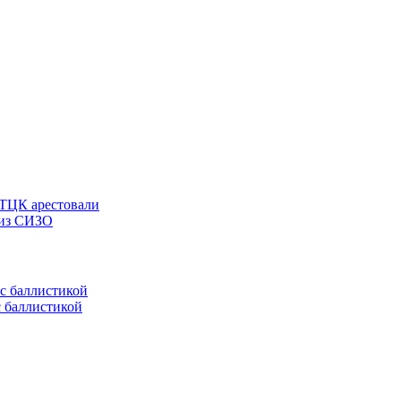
 ТЦК арестовали
 из СИЗО
с баллистикой