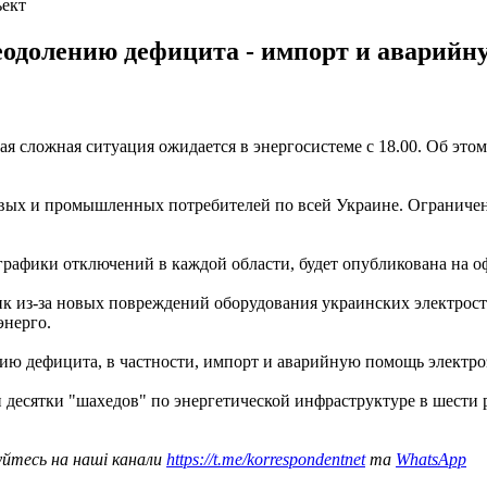
ъект
одолению дефицита - импорт и аварийн
я сложная ситуация ожидается в энергосистеме с 18.00. Об это
овых и промышленных потребителей по всей Украине. Ограничени
ь графики отключений в каждой области, будет опубликована на 
ик из-за новых повреждений оборудования украинских электрос
энерго.
ю дефицита, в частности, импорт и аварийную помощь электроэ
 и десятки "шахедов" по энергетической инфраструктуре в шести
уйтесь на наші канали
https://t.me/korrespondentnet
та
WhatsApp