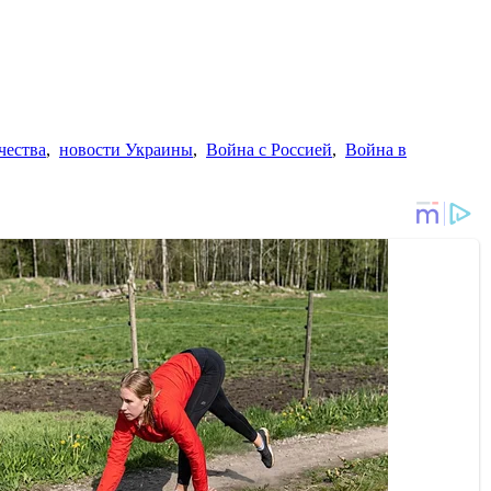
чества
,
новости Украины
,
Война с Россией
,
Война в