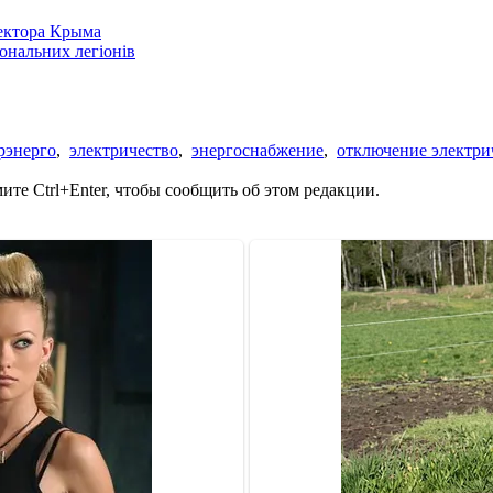
сектора Крыма
іональних легіонів
рэнерго
,
электричество
,
энергоснабжение
,
отключение электри
те Ctrl+Enter, чтобы сообщить об этом редакции.