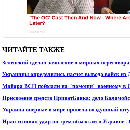
ЧИТАЙТЕ ТАКЖЕ
Зеленский сделал заявление о мирных переговора
Украинцы определились насчет вывода войск из 
Майора ВСП поймали на "помощи" военному в
Присвоение средств ПриватБанка: дело Коломойс
Украина впервые в мире провела воздушный шту
Иран готовил удар по трем объектам в Украине 