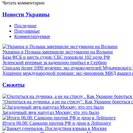
Читать комментарии
Новости Украины
Последние
Популярные
Комментируемые
Украина и Польша завершили эксгумации на Волыни
База ФСБ и шесть судов: СБС поразили 102 цели РФ
Зеленский впервые за каденцию прибыл в Сербию
Списали более 1000 мужчин: экс-руководителей Мукачевского
Хищение международной помощи: экс-чиновник МИД вышел
Сюжеты
"Охотиться на лучника, а не на стрелу". Как Украине бороться 
Загадочный звук напугал Москву: что это было
Итоги 06.08: Санкции против РФ и дрон в Лейпциге