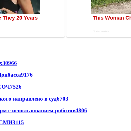
х
30966
Донбасса
9176
 СОЧ
7526
кого направлено в суд
6703
рм с использованием роботов
4806
- СМИ
3115