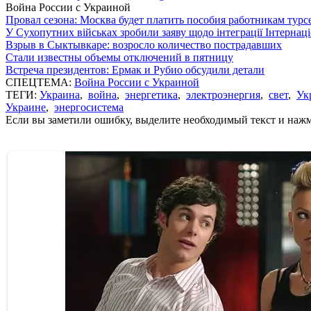
Война России с Украиной
Провал сезона: Москва будет платить пособия работникам тур
У Сухопутних військах зробили заяву щодо інтеграції Інтернац
Взрыв в Сыктывкаре: возросло количество пострадавших
Стали известны объемы отключений в пятницу
Встреча президентов: Ермак и Рубио обсудили детали
СПЕЦТЕМА:
Война России с Украиной
ТЕГИ:
Украина
,
война
,
энергетика
,
электроэнергия
,
свет
,
Ук
Украине
,
энергосистема
Если вы заметили ошибку, выделите необходимый текст и нажми