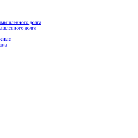
мышленного долга
неные
мощи