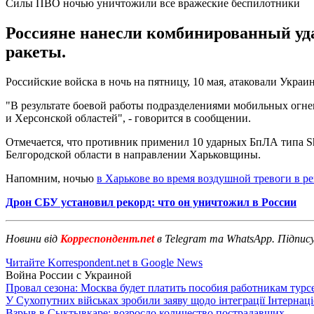
Силы ПВО ночью уничтожили все вражеские беспилотники
Россияне нанесли комбинированный уд
ракеты.
Российские войска в ночь на пятницу, 10 мая, атаковали Укр
"В результате боевой работы подразделениями мобильных огн
и Херсонской областей", - говорится в сообщении.
Отмечается, что противник применил 10 ударных БпЛА типа S
Белгородской области в направлении Харьковщины.
Напомним, ночью
в Харькове во время воздушной тревоги в р
Дрон СБУ установил рекорд: что он уничтожил в России
Новини від
Корреспондент.net
в Telegram та WhatsApp. Підпис
Читайте Korrespondent.net в Google News
Война России с Украиной
Провал сезона: Москва будет платить пособия работникам тур
У Сухопутних військах зробили заяву щодо інтеграції Інтернац
Взрыв в Сыктывкаре: возросло количество пострадавших