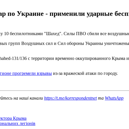
ар по Украине - применили ударные бес
аину 10 беспилотниками "Шахед". Силы ПВО сбили все воздушны
евых групп Воздушных сил и Сил обороны Украины уничтожены 
hahed-131/136 с территории временно оккупированного Крыма и 
егионе прогремели взрывы
из-за вражеской атаки по городу.
уйтесь на наші канали
https://t.me/korrespondentnet
та
WhatsApp
сектора Крыма
іональних легіонів