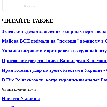
ЧИТАЙТЕ ТАКЖЕ
Зеленский сделал заявление о мирных переговора
Майора ВСП поймали на "помощи" военному в
Украина впервые в мире провела воздушный шту
Присвоение средств ПриватБанка: дело Коломойс
Иран готовил удар по трем объектам в Украине 
В Fire Point сказали, когда украинский аналог Pa
Читать комментарии
Новости Украины