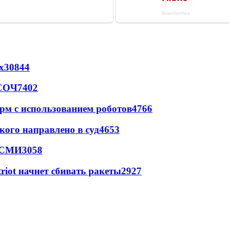
х
30844
 СОЧ
7402
рм с использованием роботов
4766
кого направлено в суд
4653
- СМИ
3058
triot начнет сбивать ракеты
2927