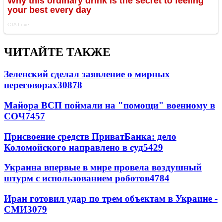
ЧИТАЙТЕ ТАКЖЕ
Зеленский сделал заявление о мирных
переговорах
30878
Майора ВСП поймали на "помощи" военному в
СОЧ
7457
Присвоение средств ПриватБанка: дело
Коломойского направлено в суд
5429
Украина впервые в мире провела воздушный
штурм с использованием роботов
4784
Иран готовил удар по трем объектам в Украине -
СМИ
3079