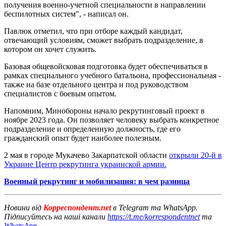
получения военно-учетной специальности в направлении
беспилотных систем", - написал он.
Павлюк отметил, что при отборе каждый кандидат,
отвечающий условиям, сможет выбрать подразделение, в
котором он хочет служить.
Базовая общевойсковая подготовка будет обеспечиваться в
рамках специального учебного батальона, профессиональная -
также на базе отдельного центра и под руководством
специалистов с боевым опытом.
Напомним, Минобороны начало рекрутинговый проект в
ноябре 2023 года. Он позволяет человеку выбрать конкретное
подразделение и определенную должность, где его
гражданский опыт будет наиболее полезным.
2 мая в городе Мукачево Закарпатской области
открыли 20-й в
Украине Центр рекрутинга украинской армии.
Военный рекрутинг и мобилизация: в чем разница
Новини від
Корреспондент.net
в Telegram та WhatsApp.
Підписуйтесь на наші канали
https://t.me/korrespondentnet
та
WhatsApp