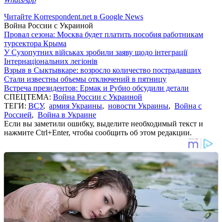
Читайте Korrespondent.net в Google News
Война России с Украиной
Провал сезона: Москва будет платить пособия работникам
турсектора Крыма
У Сухопутних військах зробили заяву щодо інтеграції
Інтернаціональних легіонів
Взрыв в Сыктывкаре: возросло количество пострадавших
Стали известны объемы отключений в пятницу
Встреча президентов: Ермак и Рубио обсудили детали
СПЕЦТЕМА:
Война России с Украиной
ТЕГИ:
ВСУ
,
армия Украины
,
новости Украины
,
Война с
Россией
,
Война в Украине
Если вы заметили ошибку, выделите необходимый текст и
нажмите Ctrl+Enter, чтобы сообщить об этом редакции.