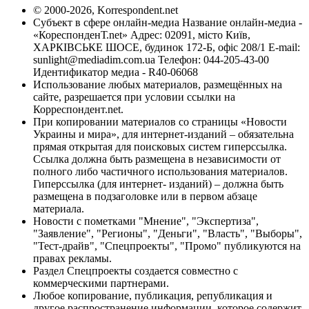
© 2000-2026, Korrespondent.net
Субъект в сфере онлайн-медиа Название онлайн-медиа -
«КореспонденТ.net» Адрес: 02091, місто Київ,
ХАРКІВСЬКЕ ШОСЕ, будинок 172-Б, офіс 208/1 E-mail:
sunlight@mediadim.com.ua
Телефон: 044-205-43-00
Идентификатор медиа - R40-06068
Использование любых материалов, размещённых на
сайте, разрешается при условии ссылки на
Корреспондент.net.
При копировании материалов со страницы «Новости
Украины и мира», для интернет-изданий – обязательна
прямая открытая для поисковых систем гиперссылка.
Ссылка должна быть размещена в независимости от
полного либо частичного использования материалов.
Гиперссылка (для интернет- изданий) – должна быть
размещена в подзаголовке или в первом абзаце
материала.
Новости с пометками "Мнение", "Экспертиза",
"Заявление", "Регионы", "Деньги", "Власть", "Выборы",
"Тест-драйв", "Спецпроекты", "Промо" публикуются на
правах рекламы.
Раздел Спецпроекты создается совместно с
коммерческими партнерами.
Любое копирование, публикация, републикация и
другое распространение информации, которое содержит