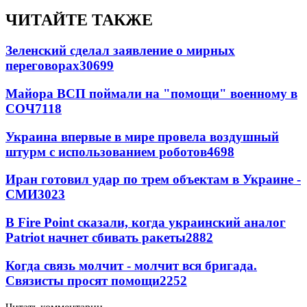
ЧИТАЙТЕ ТАКЖЕ
Зеленский сделал заявление о мирных
переговорах
30699
Майора ВСП поймали на "помощи" военному в
СОЧ
7118
Украина впервые в мире провела воздушный
штурм с использованием роботов
4698
Иран готовил удар по трем объектам в Украине -
СМИ
3023
В Fire Point сказали, когда украинский аналог
Patriot начнет сбивать ракеты
2882
Когда связь молчит - молчит вся бригада.
Связисты просят помощи
2252