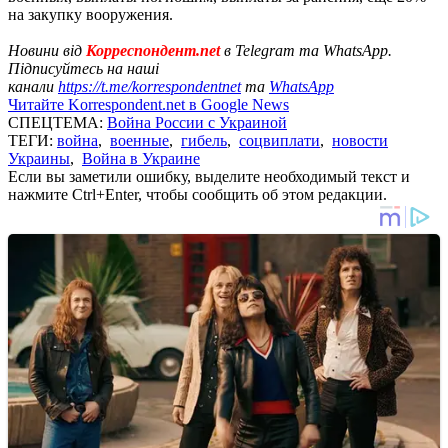
на закупку вооружения.
Новини від
Корреспондент.net
в Telegram та WhatsApp.
Підписуйтесь на наші
канали
https://t.me/korrespondentnet
та
WhatsApp
Читайте Korrespondent.net в Google News
СПЕЦТЕМА:
Война России с Украиной
ТЕГИ:
война
,
военные
,
гибель
,
соцвиплати
,
новости
Украины
,
Война в Украине
Если вы заметили ошибку, выделите необходимый текст и
нажмите Ctrl+Enter, чтобы сообщить об этом редакции.