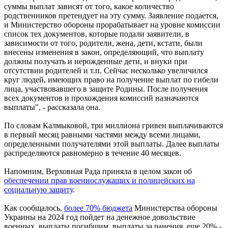
суммы выплат зависят от того, какое количество
родственников претендует на эту сумму. Заявление подается,
и Министерство обороны прорабатывает на уровне комиссии
список тех документов, которые подали заявители, в
зависимости от того, родители, жена, дети, кстати, были
внесены изменения в закон, определяющий, что выплату
должны получать и нерожденные дети, и внуки при
отсутствии родителей и т.п. Сейчас несколько увеличился
круг людей, имеющих право на получение выплат по гибели
лица, участвовавшего в защите Родины. После получения
всех документов и прохождения комиссий назначаются
выплаты", - рассказала она.
По словам Калмыковой, три миллиона гривен выплачиваются
в первый месяц равными частями между всеми лицами,
определенными получателями этой выплаты. Далее выплаты
распределяются равномерно в течение 40 месяцев.
Напомним, Верховная Рада приняла в целом закон об
обеспечении прав военнослужащих и полицейских на
социальную защиту
.
Как сообщалось,
более 70% бюджета
Министерства обороны
Украины на 2024 год пойдет на денежное довольствие
военных, выплаты погибшим, выплаты за ранения, еще 20% -