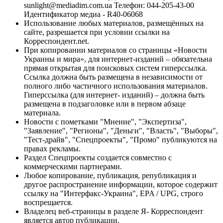
sunlight@mediadim.com.ua
Телефон: 044-205-43-00
Идентификатор медиа - R40-06068
Использование любых материалов, размещённых на
сайте, разрешается при условии ссылки на
Корреспондент.net.
При копировании материалов со страницы «Новости
Украины и мира», для интернет-изданий – обязательна
прямая открытая для поисковых систем гиперссылка.
Ссылка должна быть размещена в независимости от
полного либо частичного использования материалов.
Гиперссылка (для интернет- изданий) – должна быть
размещена в подзаголовке или в первом абзаце
материала.
Новости с пометками "Мнение", "Экспертиза",
"Заявление", "Регионы", "Деньги", "Власть", "Выборы",
"Тест-драйв", "Спецпроекты", "Промо" публикуются на
правах рекламы.
Раздел Спецпроекты создается совместно с
коммерческими партнерами.
Любое копирование, публикация, републикация и
другое распространение информации, которое содержит
ссылку на "Интерфакс-Украина", EPA / UPG, строго
воспрещается.
Владелец веб-страницы в разделе Я- Корреспондент
является автор публикации.