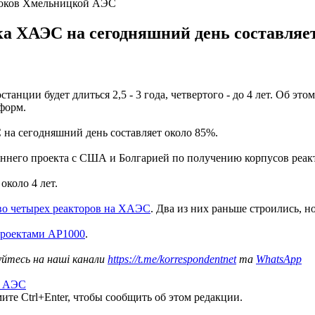
локов Хмельницкой АЭС
ока ХАЭС на сегодняшний день составляе
нции будет длиться 2,5 - 3 года, четвертого - до 4 лет. Об это
форм.
 на сегодняшний день составляет около 85%.
него проекта с США и Болгарией по получению корпусов реакторо
около 4 лет.
во четырех реакторов на ХАЭС
. Два из них раньше строились, 
проектами АР1000
.
уйтесь на наші канали
https://t.me/korrespondentnet
та
WhatsApp
я АЭС
те Ctrl+Enter, чтобы сообщить об этом редакции.