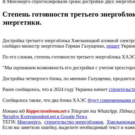
В Минэнерго спрогнозировали сроки достройки двух энергоб
Степень готовности третьего энергобл
энергетики.
Достройка третьего энергоблока Хмельницкой атомной электроста
сообщил министр энергетики Герман Галущенко,
пишет
Укрин
По его словам, степень готовности третьего энергоблока ХАЭС
"Мы оцениваем возможность его достройки с учетом трехсторон
Достройка четвертого блока, по мнению Галущенко, продлится 
Ранее сообщалось, что в 2024 году Украина начнет
строительст
Сообщалось также, что два блока ХАЭС
будут современными 
Новини від
Корреспондент.net
в Telegram та WhatsApp. Підпис
Читайте Korrespondent.net в Google News
ТЕГИ:
Минэнерго
,
строительство энергоблоков
,
Хмельницка
Если вы заметили ошибку, выделите необходимый текст и нажми