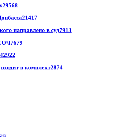
х
29568
Донбасса
21417
кого направлено в суд
7913
 СОЧ
7679
И
2922
 входит в комплект
2874
ких