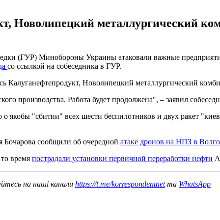
кт, Новолипецкий металлургический ком
зведки (ГУР) Минобороны Украины атаковали важные предприяти
да
со ссылкой на собеседника в ГУР.
лись Калуганефтепродукт, Новолипецкий металлургический комб
го производства. Работа будет продолжена", – заявил собеседн
о якобы "сбитии" всех шести беспилотников и двух ракет "кие
ея Бочарова сообщили об очередной
атаке дронов на НПЗ в Волго
в то время
пострадали установки первичной переработки нефти
А
уйтесь на наші канали
https://t.me/korrespondentnet
та
WhatsApp