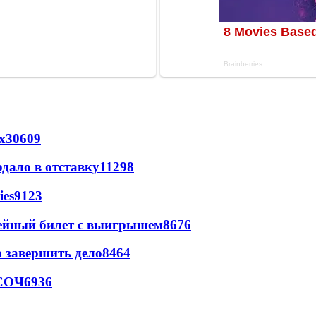
х
30609
дало в отставку
11298
ies
9123
рейный билет с выигрышем
8676
а завершить дело
8464
 СОЧ
6936