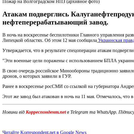
Пожар на Волгоградском НПЗ (архивное фото)
Атакам подверглись Калуганефтепроду
нефтеперерабатывающий завод.
В ночь на воскресенье беспилотники Главного управления ра
Липецкой областях. Об этом 12 мая сообщила
Украинская прав
Утверждается, что в результате спецоперации атакам подверг
"Эти военные цели поражены с использованием БПЛА украинско
В свою очередь российское Минообороны традиционно заявило 
дронов, о которых заявили в ГУР.
Ранее в воскресенье росСМИ со ссылкой на губернатора Андр
Этот же завод был атакован в ночь на 11 мая. Отмечалось, что 
Новини від
Корреспондент.net
в Telegram та WhatsApp. Підпис
Читайте Korrespondent.net в Google News