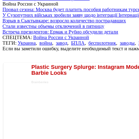
Война России с Украиной
Провал сезона: Москва будет платить пособия работникам тур
У Сухопутних військах зробили заяву щодо інтеграції Інтернац
Взрыв в Сыктывкаре: возросло количество пострадавших
Стали известны объемы отключений в пятницу
Встреча президентов: Ермак и Рубио обсудили детали
СПЕЦТЕМА:
Война России с Украиной
ТЕГИ:
Украина
,
война
,
завод
,
БПЛА
,
беспилотник
,
заводы
,
Если вы заметили ошибку, выделите необходимый текст и нажми