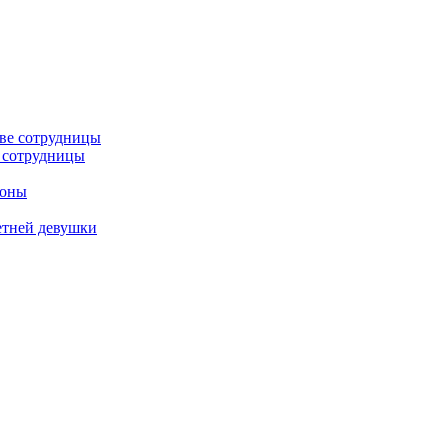
е сотрудницы
роны
етней девушки