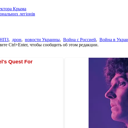
сектора Крыма
іональних легіонів
НПЗ
,
дрон
,
новости Украины
,
Война с Россией
,
Война в Укра
те Ctrl+Enter, чтобы сообщить об этом редакции.