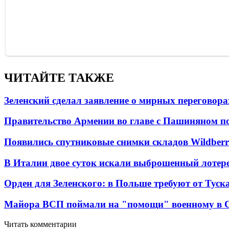
ЧИТАЙТЕ ТАКЖЕ
Зеленский сделал заявление о мирных переговора
Правительство Армении во главе с Пашиняном по
Появились спутниковые снимки складов Wildberr
В Италии двое суток искали выброшенный лоте
Орден для Зеленского: в Польше требуют от Туск
Майора ВСП поймали на "помощи" военному в
Читать комментарии