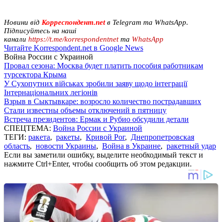
Новини від
Корреспондент.net
в Telegram та WhatsApp.
Підписуйтесь на наші
канали
https://t.me/korrespondentnet
та
WhatsApp
Читайте Korrespondent.net в Google News
Война России с Украиной
Провал сезона: Москва будет платить пособия работникам
турсектора Крыма
У Сухопутних військах зробили заяву щодо інтеграції
Інтернаціональних легіонів
Взрыв в Сыктывкаре: возросло количество пострадавших
Стали известны объемы отключений в пятницу
Встреча президентов: Ермак и Рубио обсудили детали
СПЕЦТЕМА:
Война России с Украиной
ТЕГИ:
ракета
,
ракеты
,
Кривой Рог
,
Днепропетровская
область
,
новости Украины
,
Война в Украине
,
ракетный удар
Если вы заметили ошибку, выделите необходимый текст и
нажмите Ctrl+Enter, чтобы сообщить об этом редакции.