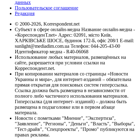
данных
Пользовательское соглашение
Редакция
© 2000-2026, Korrespondent.net
Субъект в сфере онлайн-медиа Название онлайн-медиа -
«КореспонденТ.net» Адрес: 02091, місто Київ,
ХАРКІВСЬКЕ ШОСЕ, будинок 172-Б, офіс 208/1 E-mail:
sunlight@mediadim.com.ua
Телефон: 044-205-43-00
Идентификатор медиа - R40-06068
Использование любых материалов, размещённых на
сайте, разрешается при условии ссылки на
Корреспондент.net.
При копировании материалов со страницы «Новости
Украины и мира», для интернет-изданий – обязательна
прямая открытая для поисковых систем гиперссылка.
Ссылка должна быть размещена в независимости от
полного либо частичного использования материалов.
Гиперссылка (для интернет- изданий) – должна быть
размещена в подзаголовке или в первом абзаце
материала.
Новости с пометками "Мнение", "Экспертиза",
"Заявление", "Регионы", "Деньги", "Власть", "Выборы",
"Тест-драйв", "Спецпроекты", "Промо" публикуются на
правах рекламы.