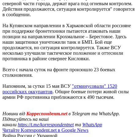
северной части города, держат врага под огневым контролем.
Действия продолжаются, ситуация контролируется" говорится
в сообщении.
На Купянском направлении в Харьковской области россияне
при поддержке бронетехники пытаются атаковать наши
позиции на направлении Крохмальное – Берестовое. Здесь
наши защитники уничтожили танк и БМП. Бой еще
продолжается, но ситуация контролируется. Также ВСУ
несколько улучшили тактическое положение и оттеснили
противника в районе севернее Кисловки.
Всего с начала суток на фронте произошло 23 боевых
столкновения.
Напомним, за сутки 15 мая ВСУ
"отминусовали" 1520
российских оккупантов
. Общие боевые потери живой силы
армии РФ противника приближаются к 490 тысячам.
Новини від
Корреспондент.net
в Telegram та WhatsApp.
Підписуйтесь на наші
канали
https://t.me/korrespondentnet
та
WhatsApp
Читайте Korrespondent.net в Google News
Война России с Украиной