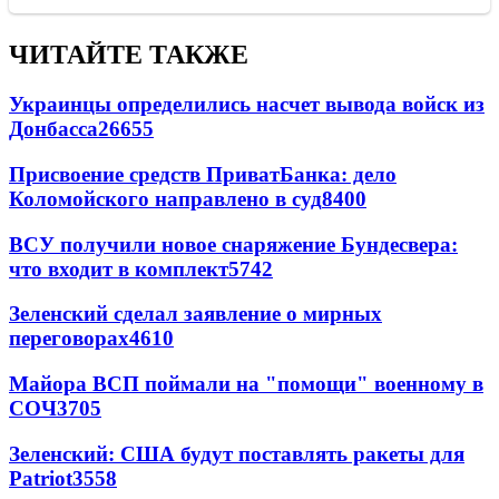
ЧИТАЙТЕ ТАКЖЕ
Украинцы определились насчет вывода войск из
Донбасса
26655
Присвоение средств ПриватБанка: дело
Коломойского направлено в суд
8400
ВСУ получили новое снаряжение Бундесвера:
что входит в комплект
5742
Зеленский сделал заявление о мирных
переговорах
4610
Майора ВСП поймали на "помощи" военному в
СОЧ
3705
Зеленский: США будут поставлять ракеты для
Patriot
3558