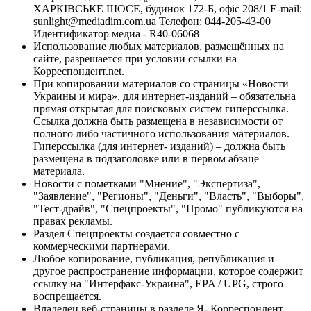
ХАРКІВСЬКЕ ШОСЕ, будинок 172-Б, офіс 208/1 E-mail:
sunlight@mediadim.com.ua
Телефон: 044-205-43-00
Идентификатор медиа - R40-06068
Использование любых материалов, размещённых на
сайте, разрешается при условии ссылки на
Корреспондент.net.
При копировании материалов со страницы «Новости
Украины и мира», для интернет-изданий – обязательна
прямая открытая для поисковых систем гиперссылка.
Ссылка должна быть размещена в независимости от
полного либо частичного использования материалов.
Гиперссылка (для интернет- изданий) – должна быть
размещена в подзаголовке или в первом абзаце
материала.
Новости с пометками "Мнение", "Экспертиза",
"Заявление", "Регионы", "Деньги", "Власть", "Выборы",
"Тест-драйв", "Спецпроекты", "Промо" публикуются на
правах рекламы.
Раздел Спецпроекты создается совместно с
коммерческими партнерами.
Любое копирование, публикация, републикация и
другое распространение информации, которое содержит
ссылку на "Интерфакс-Украина", EPA / UPG, строго
воспрещается.
Владелец веб-страницы в разделе Я- Корреспондент