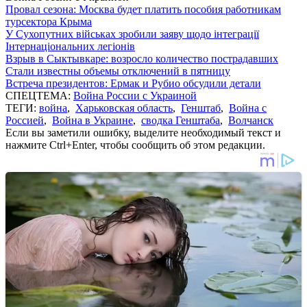
Провал сезона: Москва будет платить пособия работникам
турсектора Крыма
У Сухопутних військах зробили заяву щодо інтеграції
Інтернаціональних легіонів
Взрыв в Сыктывкаре: возросло количество пострадавших
Стали известны объемы отключений в пятницу
Встреча президентов: Ермак и Рубио обсудили детали
СПЕЦТЕМА:
Война России с Украиной
ТЕГИ:
война
,
Харьковская область
,
Генштаб
,
Война с
Россией
,
Война в Украине
,
сводка Генштаба
,
Волчанск
Если вы заметили ошибку, выделите необходимый текст и
нажмите Ctrl+Enter, чтобы сообщить об этом редакции.