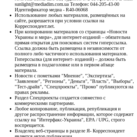
sunlight@mediadim.com.ua
Телефон: 044-205-43-00
Идентификатор медиа - R40-06068
Использование любых материалов, размещённых на
сайте, разрешается при условии ссылки на
Корреспондент.net.
При копировании материалов со страницы «Новости
Украины и мира», для интернет-изданий – обязательна
прямая открытая для поисковых систем гиперссылка.
Ссылка должна быть размещена в независимости от
полного либо частичного использования материалов.
Гиперссылка (для интернет- изданий) – должна быть
размещена в подзаголовке или в первом абзаце
материала.
Новости с пометками "Мнение", "Экспертиза",
"Заявление", "Регионы", "Деньги", "Власть", "Выборы",
"Тест-драйв", "Спецпроекты", "Промо" публикуются на
правах рекламы.
Раздел Спецпроекты создается совместно с
коммерческими партнерами.
Любое копирование, публикация, републикация и
другое распространение информации, которое содержит
ссылку на "Интерфакс-Украина", EPA / UPG, строго
воспрещается.
Владелец веб-страницы в разделе Я- Корреспондент
является автор публикации.