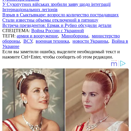
У Сухопутних військах зробили заяву щодо інтеграції
Інтернаціональних легіонів
Взрыв в Сыктывкаре: возросло количество пострадавших
Стали известны объемы отключений в пятницу
Встреча президентов: Ермак и Рубио обсудили детали
СПЕЦТЕМА:
Война России с Украиной
ТЕГИ:
армия и вооружение
,
Минобороны
,
министерство
обороны
,
ВСУ
,
военная техника
,
новости Украины
,
Война в
Украине
Если вы заметили ошибку, выделите необходимый текст и
нажмите Ctrl+Enter, чтобы сообщить об этом редакции.