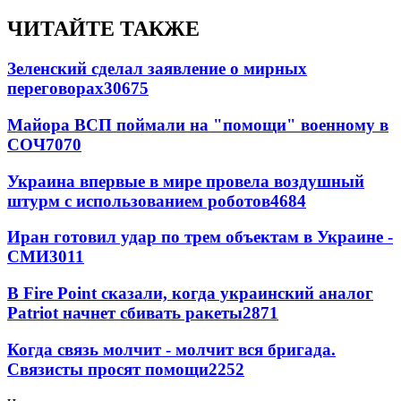
ЧИТАЙТЕ ТАКЖЕ
Зеленский сделал заявление о мирных
переговорах
30675
Майора ВСП поймали на "помощи" военному в
СОЧ
7070
Украина впервые в мире провела воздушный
штурм с использованием роботов
4684
Иран готовил удар по трем объектам в Украине -
СМИ
3011
В Fire Point сказали, когда украинский аналог
Patriot начнет сбивать ракеты
2871
Когда связь молчит - молчит вся бригада.
Связисты просят помощи
2252