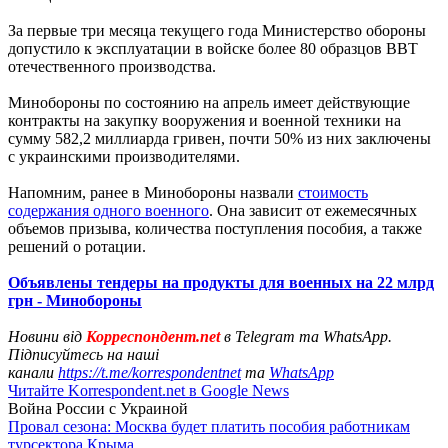
За первые три месяца текущего года Министерство обороны
допустило к эксплуатации в войске более 80 образцов ВВТ
отечественного производства.
Минобороны по состоянию на апрель имеет действующие
контракты на закупку вооружения и военной техники на
сумму 582,2 миллиарда гривен, почти 50% из них заключены
с украинскими производителями.
Напомним, ранее в Минобороны назвали
стоимость
содержания одного военного
. Она зависит от ежемесячных
объемов призыва, количества поступления пособия, а также
решений о ротации.
Объявлены тендеры на продукты для военных на 22 млрд
грн - Минобороны
Новини від
Корреспондент.net
в Telegram та WhatsApp.
Підписуйтесь на наші
канали
https://t.me/korrespondentnet
та
WhatsApp
Читайте Korrespondent.net в Google News
Война России с Украиной
Провал сезона: Москва будет платить пособия работникам
турсектора Крыма