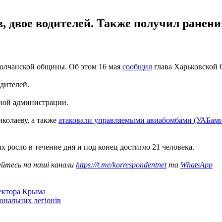
в, двое водителей. Также получил ранен
олчанской общины. Об этом 16 мая
сообщил
глава Харьковской
одителей.
ной администрации.
колаеву, а также
атаковали управляемыми авиабомбами (УАБами
х росло в течение дня и под конец достигло 21 человека.
уйтесь на наші канали
https://t.me/korrespondentnet
та
WhatsApp
сектора Крыма
іональних легіонів