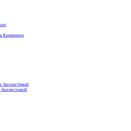
ких
на Киевщине
с баллистикой