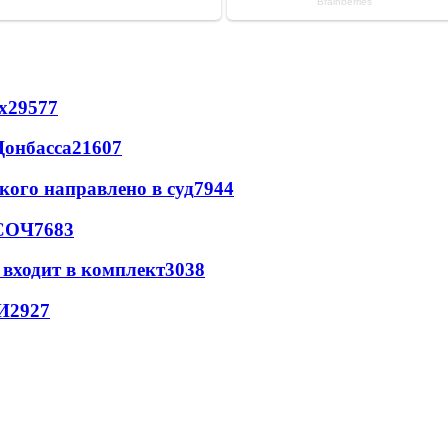
х
29577
Донбасса
21607
кого направлено в суд
7944
 СОЧ
7683
 входит в комплект
3038
И
2927