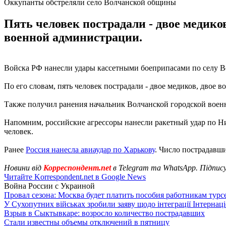
Оккупанты обстреляли село Волчанской общины
Пять человек пострадали - двое медико
военной администрации.
Войска РФ нанесли удары кассетными боеприпасами по селу В
По его словам, пять человек пострадали - двое медиков, двое в
Также получил ранения начальник Волчанской городской воен
Напомним, российские агрессоры нанесли ракетный удар по Ни
человек.
Ранее
Россия нанесла авиаудар по Харькову
. Число пострадавши
Новини від
Корреспондент.net
в Telegram та WhatsApp. Підпис
Читайте Korrespondent.net в Google News
Война России с Украиной
Провал сезона: Москва будет платить пособия работникам тур
У Сухопутних військах зробили заяву щодо інтеграції Інтернац
Взрыв в Сыктывкаре: возросло количество пострадавших
Стали известны объемы отключений в пятницу