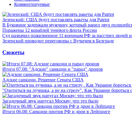
Комментируемые
Зеленский: США будут поставлять ракеты для Patriot
В Буковине задержали мужчину, который ранил двух полицейс
Поражены 12 кораблей теневого флота России
Суд назначил пожизненное 11 военным РФ за расстрел людей 
Зеленский проводит переговоры с Вучичем в Белграде
Сюжеты
Итоги 07.08: "Адские" санкции и "парад" дронов
Адские санкции. Решение Сената США
"Охотиться на лучника, а не на стрелу". Как Украине бороться 
Загадочный звук напугал Москву: что это было
Итоги 06.08: Санкции против РФ и дрон в Лейпциге