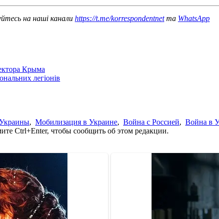
уйтесь на наші канали
https://t.me/korrespondentnet
та
WhatsApp
сектора Крыма
іональних легіонів
 Украины
,
Мобилизация в Украине
,
Война с Россией
,
Война в 
те Ctrl+Enter, чтобы сообщить об этом редакции.