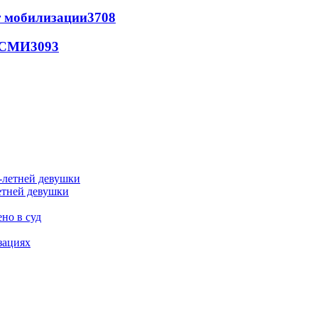
т мобилизации
3708
- СМИ
3093
етней девушки
но в суд
зациях