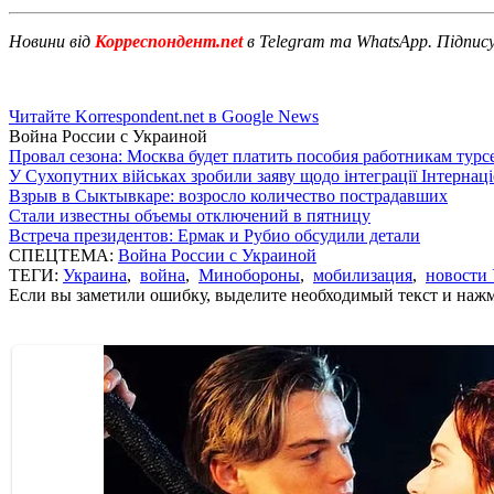
Новини від
Корреспондент.net
в Telegram та WhatsApp. Підпис
Читайте Korrespondent.net в Google News
Война России с Украиной
Провал сезона: Москва будет платить пособия работникам тур
У Сухопутних військах зробили заяву щодо інтеграції Інтернац
Взрыв в Сыктывкаре: возросло количество пострадавших
Стали известны объемы отключений в пятницу
Встреча президентов: Ермак и Рубио обсудили детали
СПЕЦТЕМА:
Война России с Украиной
ТЕГИ:
Украина
,
война
,
Минобороны
,
мобилизация
,
новости
Если вы заметили ошибку, выделите необходимый текст и нажми