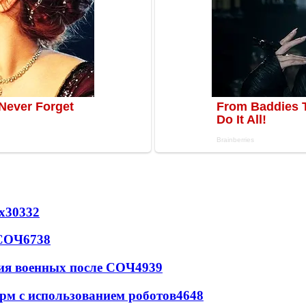
х
30332
 СОЧ
6738
ия военных после СОЧ
4939
рм с использованием роботов
4648