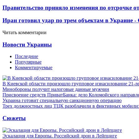
Правительство приняло изменения по отсрочке о
Иран готовил удар по трем объектам в Украине 
Читать комментарии
Новости Украины
Последние
Популярные
Комментируемые
В Киевской области произошло групповое изнасилование 21-л
Минобороны получит налоговые данные мужчин
Присвоение средств ПриватБанка: дело Коломойского направле
Украина готовит специальную санкционную операцию
Трех должностных лиц ТЦК разоблачили в фиктивных мобили
Сюжеты
Эскалация для Европы. Российский дрон в Лейпциге