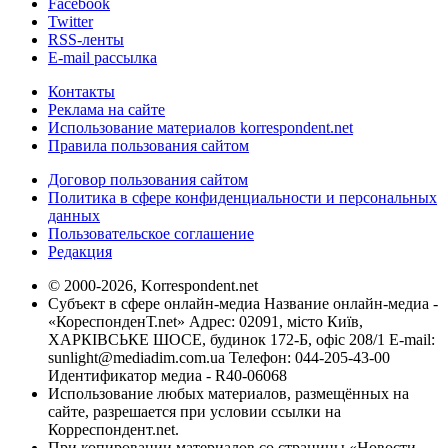
Facebook
Twitter
RSS-ленты
E-mail рассылка
Контакты
Реклама на сайте
Использование материалов korrespondent.net
Правила пользования сайтом
Договор пользования сайтом
Политика в сфере конфиденциальности и персональных
данных
Пользовательское соглашение
Редакция
© 2000-2026, Korrespondent.net
Субъект в сфере онлайн-медиа Название онлайн-медиа -
«КореспонденТ.net» Адрес: 02091, місто Київ,
ХАРКІВСЬКЕ ШОСЕ, будинок 172-Б, офіс 208/1 E-mail:
sunlight@mediadim.com.ua
Телефон: 044-205-43-00
Идентификатор медиа - R40-06068
Использование любых материалов, размещённых на
сайте, разрешается при условии ссылки на
Корреспондент.net.
При копировании материалов со страницы «Новости