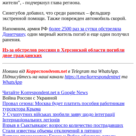
жители", - подчеркнул глава региона.
Синегубов добавил, что среди раненых – фельдшер
экстренной помощи. Также поврежден автомобиль скорой.
Напомним, армия РФ
более 2500 раз за сутки обстреляла
Донетчину,
один мирный житель погиб и еще один получил
ранения.
Из-за обстрелов россиян в Херсонской области погибли
двое гражданских
Новини від
Корреспондент.net
в Telegram та WhatsApp.
Підписуйтесь на наші канали
https://t.me/korrespondentnet
та
WhatsApp
Читайте Korrespondent.net в Google News
Война России с Украиной
Провал сезона: Москва будет платить пособия работникам
турсектора Крыма
У Сухопутних військах зробили заяву щодо інтеграції
Інтернаціональних легіонів
Взрыв в Сыктывкаре: возросло количество пострадавших
Стали известны объемы отключений в пятницу