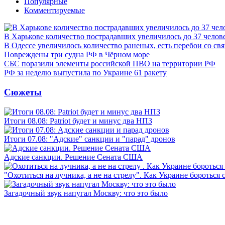
Популярные
Комментируемые
В Харькове количество пострадавших увеличилось до 37 челов
В Одессе увеличилось количество раненых, есть перебои со св
Повреждены три судна РФ в Чёрном море
СБС поразили элементы российской ПВО на территории РФ
РФ за неделю выпустила по Украине 61 ракету
Сюжеты
Итоги 08.08: Patriot будет и минус два НПЗ
Итоги 07.08: "Адские" санкции и "парад" дронов
Адские санкции. Решение Сената США
"Охотиться на лучника, а не на стрелу". Как Украине бороться 
Загадочный звук напугал Москву: что это было