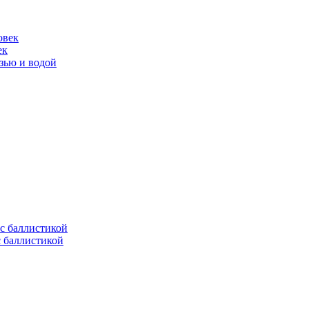
ек
язью и водой
с баллистикой