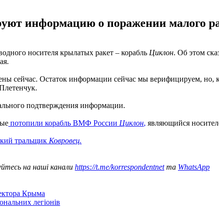
уют информацию о поражении малого ра
водного носителя крылатых ракет – корабль
Циклон
. Об этом ск
ая.
ны сейчас. Остаток информации сейчас мы верифицируем, но, ко
 Плетенчук.
иального подтверждения информации.
ные
потопили корабль ВМФ России
Циклон
,
являющийся носите
ский тральщик
Ковровец.
уйтесь на наші канали
https://t.me/korrespondentnet
та
WhatsApp
сектора Крыма
іональних легіонів