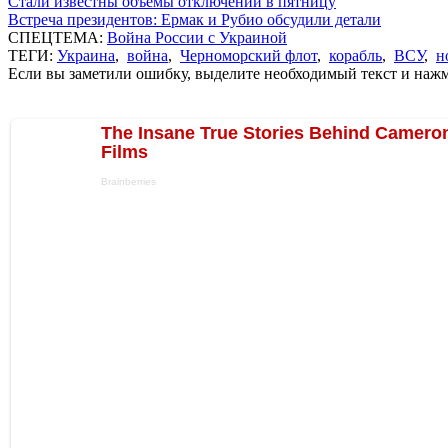
Стали известны объемы отключений в пятницу
Встреча президентов: Ермак и Рубио обсудили детали
СПЕЦТЕМА:
Война России с Украиной
ТЕГИ:
Украина
,
война
,
Черноморский флот
,
корабль
,
ВСУ
,
н
Если вы заметили ошибку, выделите необходимый текст и нажми