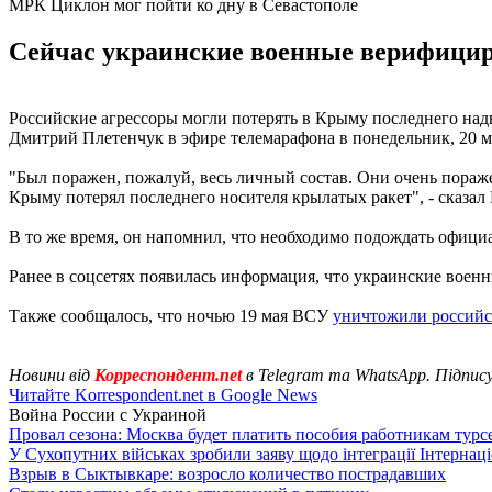
МРК Циклон мог пойти ко дну в Севастополе
Сейчас украинские военные верифицир
Российские агрессоры могли потерять в Крыму последнего над
Дмитрий Плетенчук в эфире телемарафона в понедельник, 20 м
"Был поражен, пожалуй, весь личный состав. Они очень пораже
Крыму потерял последнего носителя крылатых ракет", - сказал
В то же время, он напомнил, что необходимо подождать офиц
Ранее в соцсетях появилась информация, что украинские воен
Также сообщалось, что ночью 19 мая ВСУ
уничтожили россий
Новини від
Корреспондент.net
в Telegram та WhatsApp. Підпис
Читайте Korrespondent.net в Google News
Война России с Украиной
Провал сезона: Москва будет платить пособия работникам тур
У Сухопутних військах зробили заяву щодо інтеграції Інтернац
Взрыв в Сыктывкаре: возросло количество пострадавших