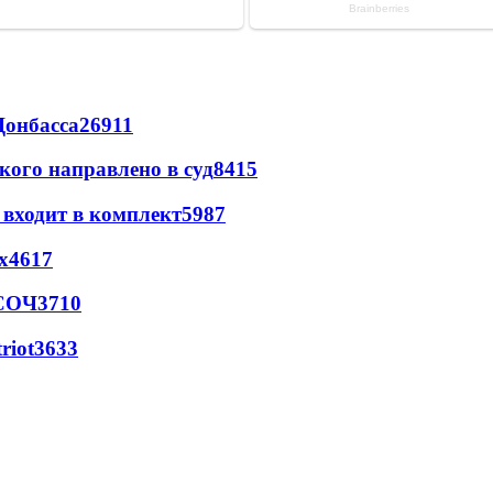
Донбасса
26911
кого направлено в суд
8415
 входит в комплект
5987
х
4617
 СОЧ
3710
riot
3633