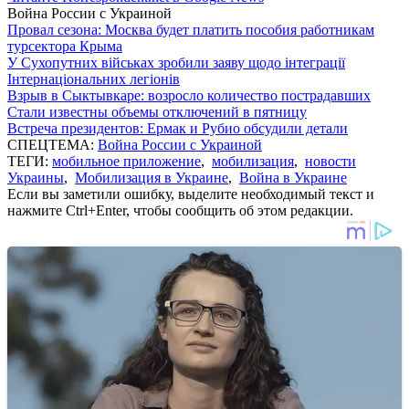
Война России с Украиной
Провал сезона: Москва будет платить пособия работникам
турсектора Крыма
У Сухопутних військах зробили заяву щодо інтеграції
Інтернаціональних легіонів
Взрыв в Сыктывкаре: возросло количество пострадавших
Стали известны объемы отключений в пятницу
Встреча президентов: Ермак и Рубио обсудили детали
СПЕЦТЕМА:
Война России с Украиной
ТЕГИ:
мобильное приложение
,
мобилизация
,
новости
Украины
,
Мобилизация в Украине
,
Война в Украине
Если вы заметили ошибку, выделите необходимый текст и
нажмите Ctrl+Enter, чтобы сообщить об этом редакции.