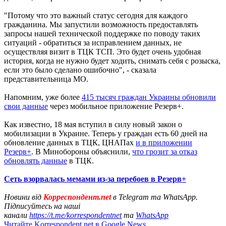
"Потому что это важный статус сегодня для каждого
гражданина. Мы запустили возможность предоставлять
запросы нашей технической поддержке по поводу таких
ситуаций - обратиться за исправлением данных, не
осуществляя визит в ТЦК ТСП. Это будет очень удобная
история, когда не нужно будет ходить, снимать себя с розыска,
если это было сделано ошибочно", - сказала
представительница МО.
Напомним, уже более
415 тысяч граждан Украины обновили
свои данные
через мобильное приложение Резерв+.
Как известно, 18 мая вступил в силу новый закон о
мобилизации в Украине. Теперь у граждан есть 60 дней на
обновление данных в ТЦК, ЦНАПах
и в приложении
Резерв+
. В Минобороны объяснили,
что грозит за отказ
обновлять данные
в ТЦК.
Сеть взорвалась мемами из-за перебоев в Резерв+
Новини від
Корреспондент.net
в Telegram та WhatsApp.
Підписуйтесь на наші
канали
https://t.me/korrespondentnet
та
WhatsApp
Читайте Korrespondent.net в Google News