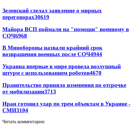
Зеленский сделал заявление о мирных
переговорах
30619
Майора ВСП поймали на "помощи" военному в
СОЧ
6968
В Минобороны назвали крайний срок
возвращения военных после СОЧ
4944
Украина впервые в мире провела воздушный
штурм с использованием роботов
4670
Правительство приняло изменения по отсрочке
от мобилизации
3713
Иран готовил удар по трем объектам в Украине -
СМИ
3104
Читать комментарии