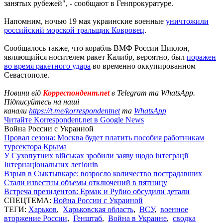
занятых рубежей", - сообщают в Генпрокуратуре.
Напомним, ночью 19 мая украинские военные
уничтожили
российский морской тральщик Ковровец
.
Сообщалось также, что корабль ВМФ России Циклон,
являющийся носителем ракет Калибр, вероятно, был
поражен
во время ракетного удара
во временно оккупированном
Севастополе.
Новини від
Корреспондент.net
в Telegram та WhatsApp.
Підписуйтесь на наші
канали
https://t.me/korrespondentnet
та
WhatsApp
Читайте Korrespondent.net в Google News
Война России с Украиной
Провал сезона: Москва будет платить пособия работникам
турсектора Крыма
У Сухопутних військах зробили заяву щодо інтеграції
Інтернаціональних легіонів
Взрыв в Сыктывкаре: возросло количество пострадавших
Стали известны объемы отключений в пятницу
Встреча президентов: Ермак и Рубио обсудили детали
СПЕЦТЕМА:
Война России с Украиной
ТЕГИ:
Харьков
,
Харьковская область
,
ВСУ
,
военное
вторжение России
,
Генштаб
,
Война в Украине
,
сводка