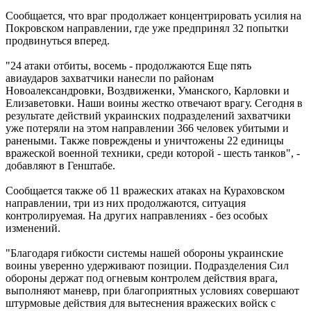
Сообщается, что враг продолжает концентрировать усилия на
Покровском направлении, где уже предпринял 32 попытки
продвинуться вперед.
"24 атаки отбиты, восемь - продолжаются Еще пять
авиаударов захватчики нанесли по районам
Новоалександровки, Воздвиженки, Уманского, Карловки и
Елизаветовки. Наши воины жестко отвечают врагу. Сегодня в
результате действий украинских подразделений захватчики
уже потеряли на этом направлении 366 человек убитыми и
ранеными. Также повреждены и уничтожены 22 единицы
вражеской военной техники, среди которой - шесть танков", -
добавляют в Генштабе.
Сообщается также об 11 вражеских атаках на Кураховском
направлении, три из них продолжаются, ситуация
контролируемая. На других направлениях - без особых
изменений.
"Благодаря гибкости системы нашей обороны украинские
воины уверенно удерживают позиции. Подразделения Сил
обороны держат под огневым контролем действия врага,
выполняют маневр, при благоприятных условиях совершают
штурмовые действия для вытеснения вражеских войск с