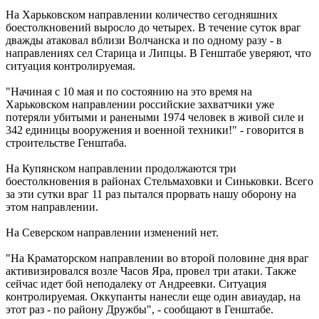
На Харьковском направлении количество сегодняшних
боестолкновений выросло до четырех. В течение суток враг
дважды атаковал вблизи Волчанска и по одному разу - в
направлениях сел Старица и Липцы. В Генштабе уверяют, что
ситуация контролируемая.
"Начиная с 10 мая и по состоянию на это время на
Харьковском направлении российские захватчики уже
потеряли убитыми и ранеными 1974 человек в живой силе и
342 единицы вооружения и военной техники!" - говорится в
строительстве Генштаба.
На Купянском направлении продолжаются три
боестолкновения в районах Стельмаховки и Синьковки. Всего
за эти сутки враг 11 раз пытался прорвать нашу оборону на
этом направлении.
На Северском направлении изменений нет.
"На Краматорском направлении во второй половине дня враг
активизировался возле Часов Яра, провел три атаки. Также
сейчас идет бой неподалеку от Андреевки. Ситуация
контролируемая. Оккупанты нанесли еще один авиаудар, на
этот раз - по району Дружбы", - сообщают в Генштабе.