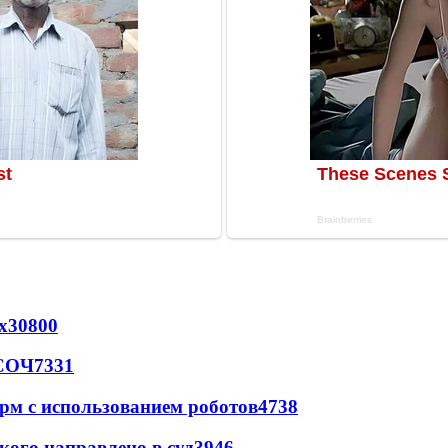
х
30800
 СОЧ
7331
рм с использованием роботов
4738
кого направлено в суд
3946