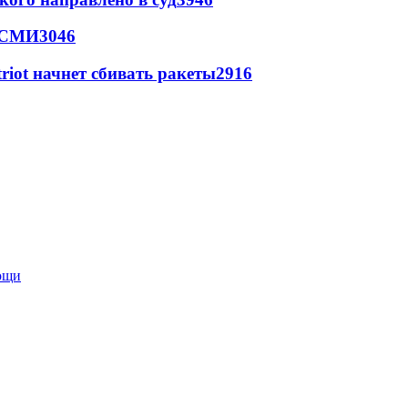
- СМИ
3046
triot начнет сбивать ракеты
2916
мощи