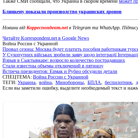
Также СМИ сообщали, что Украина в скором времени
может п
Блинкену показали производство украинских дронов
Новини від
Корреспондент.net
в Telegram та WhatsApp. Підпис
Читайте Korrespondent.net в Google News
Война России с Украиной
Провал сезона: Москва будет платить пособия работникам тур
У Сухопутних військах зробили заяву щодо інтеграції Інтернац
Взрыв в Сыктывкаре: возросло количество пострадавших
Стали известны объемы отключений в пятницу
Встреча президентов: Ермак и Рубио обсудили детали
СПЕЦТЕМА:
Война России с Украиной
ТЕГИ:
Украина
,
война
,
Минобороны
,
БПЛА
,
беспилотник
,
Если вы заметили ошибку, выделите необходимый текст и нажми