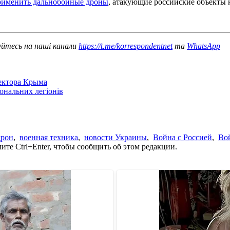
рименить дальнобойные дроны
, атакующие российские объекты н
уйтесь на наші канали
https://t.me/korrespondentnet
та
WhatsApp
сектора Крыма
іональних легіонів
дрон
,
военная техника
,
новости Украины
,
Война с Россией
,
Во
те Ctrl+Enter, чтобы сообщить об этом редакции.