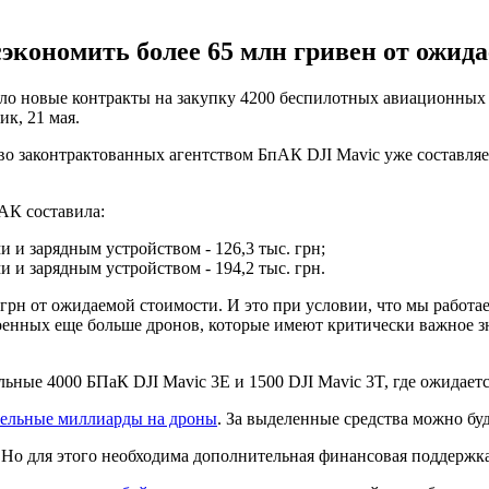
сэкономить более 65 млн гривен от ожида
о новые контракты на закупку 4200 беспилотных авиационных 
к, 21 мая.
о законтрактованных агентством БпАК DJI Mavic уже составляет 
пАК составила:
и зарядным устройством - 126,3 тыс. грн;
и зарядным устройством - 194,2 тыс. грн.
н грн от ожидаемой стоимости. И это при условии, что мы рабо
военных еще больше дронов, которые имеют критически важное з
ьные 4000 БПаК DJI Mavic 3E и 1500 DJI Mavic 3T, где ожидаетс
тельные миллиарды на дроны
. За выделенные средства можно бу
Но для этого необходима дополнительная финансовая поддержка