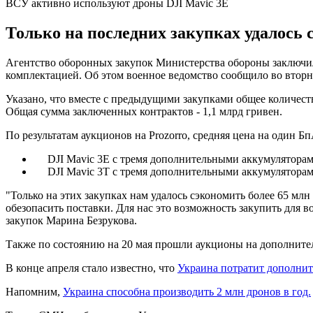
ВСУ активно используют дроны DJI Mavic 3E
Только на последних закупках удалось 
Агентство оборонных закупок Министерства обороны заключил
комплектацией. Об этом военное ведомство сообщило во вторни
Указано, что вместе с предыдущими закупками общее количеств
Общая сумма заключенных контрактов - 1,1 млрд гривен.
По результатам аукционов на Prozorro, средняя цена на один Б
DJI Mavic 3E с тремя дополнительными аккумуляторами 
DJI Mavic 3T с тремя дополнительными аккумуляторами 
"Только на этих закупках нам удалось сэкономить более 65 мл
обезопасить поставки. Для нас это возможность закупить для 
закупок Марина Безрукова.
Также по состоянию на 20 мая прошли аукционы на дополнител
В конце апреля стало известно, что
Украина потратит дополни
Напомним,
Украина способна производить 2 млн дронов в год.