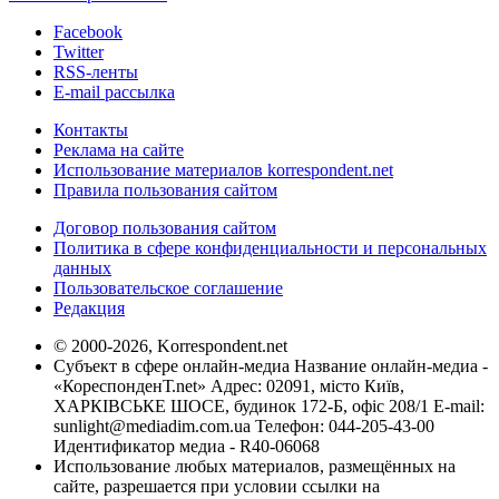
Facebook
Twitter
RSS-ленты
E-mail рассылка
Контакты
Реклама на сайте
Использование материалов korrespondent.net
Правила пользования сайтом
Договор пользования сайтом
Политика в сфере конфиденциальности и персональных
данных
Пользовательское соглашение
Редакция
© 2000-2026, Korrespondent.net
Субъект в сфере онлайн-медиа Название онлайн-медиа -
«КореспонденТ.net» Адрес: 02091, місто Київ,
ХАРКІВСЬКЕ ШОСЕ, будинок 172-Б, офіс 208/1 E-mail:
sunlight@mediadim.com.ua
Телефон: 044-205-43-00
Идентификатор медиа - R40-06068
Использование любых материалов, размещённых на
сайте, разрешается при условии ссылки на