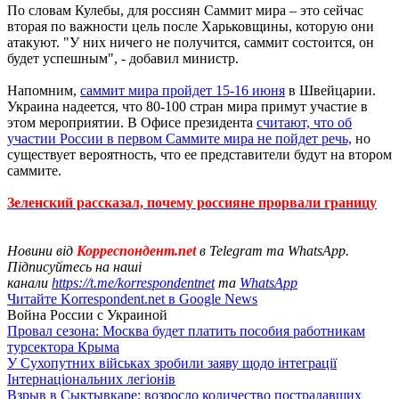
По словам Кулебы, для россиян Саммит мира – это сейчас
вторая по важности цель после Харьковщины, которую они
атакуют. "У них ничего не получится, саммит состоится, он
будет успешным", - добавил министр.
Напомним,
саммит мира пройдет 15-16 июня
в Швейцарии.
Украина надеется, что 80-100 стран мира примут участие в
этом мероприятии. В Офисе президента
считают, что об
участии России в первом Саммите мира не пойдет речь,
но
существует вероятность, что ее представители будут на втором
саммите.
Зеленский рассказал, почему россияне прорвали границу
Новини від
Корреспондент.net
в Telegram та WhatsApp.
Підписуйтесь на наші
канали
https://t.me/korrespondentnet
та
WhatsApp
Читайте Korrespondent.net в Google News
Война России с Украиной
Провал сезона: Москва будет платить пособия работникам
турсектора Крыма
У Сухопутних військах зробили заяву щодо інтеграції
Інтернаціональних легіонів
Взрыв в Сыктывкаре: возросло количество пострадавших