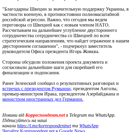
"Благодарны Швеции за значительную поддержку Украины, в
частности военную, в противостоянии полномасштабной
российской агрессии. Важно, что сегодня мы ведем
переговоры со Швецией как с новым членом НАТО.
Рассчитываем на дальнейшее углубление двустороннего
сотрудничества сотрудничества со Швецией по всем
стратегическим направлениям, что найдет отражение в нашем
двустороннем соглашении", - подчеркнул заместитель
руководителя Офиса президента Игорь Жовква.
Стороны обсудили положения проекта документа и
согласовали дальнейшие шаги для скорейшей его
финализации и подписания.
Ранее Зеленский сообщил о результативных разговорах и
встречах с президентом Румынии,
президентом Анголы,
премьер-министром Ирака, президентом Азербайджана и
министром иностранных дел Германии.
Новини від
Корреспондент.net
в Telegram та WhatsApp.
Підписуйтесь на наші
канали
https://t.me/korrespondentnet
та
WhatsApp
Читайте Korrespondent.net в Google News