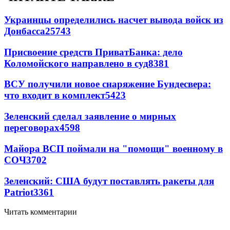
Украинцы определились насчет вывода войск из
Донбасса
25743
Присвоение средств ПриватБанка: дело
Коломойского направлено в суд
8381
ВСУ получили новое снаряжение Бундесвера:
что входит в комплект
5423
Зеленский сделал заявление о мирных
переговорах
4598
Майора ВСП поймали на "помощи" военному в
СОЧ
3702
Зеленский: США будут поставлять ракеты для
Patriot
3361
Читать комментарии