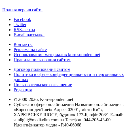
Полная версия сайта
Facebook
Twitter
RSS-ленты
E-mail рассылка
Контакты
Реклама на сайте
Использование материалов korrespondent.net
Правила пользования сайтом
Договор пользования сайтом
Политика в сфере конфиденциальности и персональных
данных
Пользовательское соглашение
Редакция
© 2000-2026, Korrespondent.net
Субъект в сфере онлайн-медиа Название онлайн-медиа -
«КореспонденТ.net» Адрес: 02091, місто Київ,
ХАРКІВСЬКЕ ШОСЕ, будинок 172-Б, офіс 208/1 E-mail:
sunlight@mediadim.com.ua
Телефон: 044-205-43-00
Идентификатор медиа - R40-06068