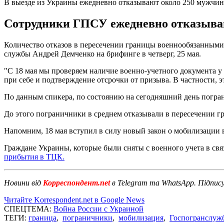
В выезде из Украины ежедневно отказывают около 250 мужчи
Сотрудники ГПСУ ежедневно отказываю
Количество отказов в пересечении границы военнообязанными 
службы Андрей Демченко на брифинге в четверг, 25 мая.
"С 18 мая мы проверяем наличие военно-учетного документа у
при себе и подтверждение отсрочки от призыва. В частности, это
По данным спикера, по состоянию на сегодняшний день погра
До этого пограничники в среднем отказывали в пересечении г
Напомним, 18 мая вступил в силу новый закон о мобилизации 
Граждане Украины, которые были сняты с военного учета в свя
прибытия в ТЦК.
Новини від
Корреспондент.net
в Telegram та WhatsApp. Підпис
Читайте Korrespondent.net в Google News
СПЕЦТЕМА:
Война России с Украиной
ТЕГИ:
граница
,
пограничники
,
мобилизация
,
Госпогранслуж