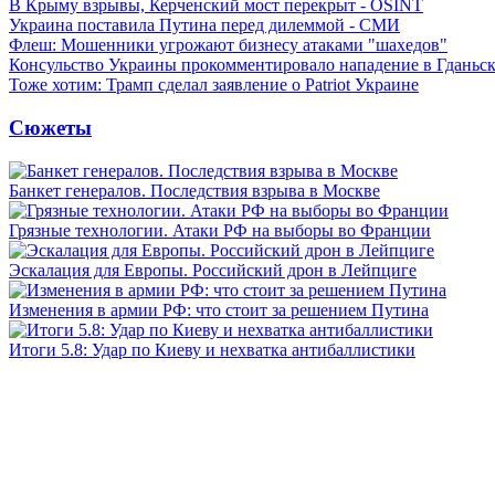
В Крыму взрывы, Керченский мост перекрыт - OSINT
Украина поставила Путина перед дилеммой - СМИ
Флеш: Мошенники угрожают бизнесу атаками "шахедов"
Консульство Украины прокомментировало нападение в Гданьс
Тоже хотим: Трамп сделал заявление о Patriot Украине
Сюжеты
Банкет генералов. Последствия взрыва в Москве
Грязные технологии. Атаки РФ на выборы во Франции
Эскалация для Европы. Российский дрон в Лейпциге
Изменения в армии РФ: что стоит за решением Путина
Итоги 5.8: Удар по Киеву и нехватка антибаллистики