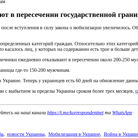
нам
т в пересечении государственной грани
после вступления в силу закона о мобилизации увеличилось. О
 определенных категорий граждан. Относительно этих категорий
 касалось лиц, у которых на содержании есть трое и больше детей
ничники ежедневно отказывают в пересечении около 200-250 муж
раницы где-то 150-200 мужчинам.
в Украине. Теперь у украинцев есть 60 дней на обновление да
зи с выбытием за пределы Украины сроком более трех месяцев,
о
уйтесь на наші канали
https://t.me/korrespondentnet
та
WhatsApp
ба
,
новости Украины
,
Мобилизация в Украине
,
Война в Украин