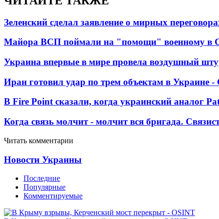
ЧИТАЙТЕ ТАКЖЕ
Зеленский сделал заявление о мирных переговора
Майора ВСП поймали на "помощи" военному в
Украина впервые в мире провела воздушный шту
Иран готовил удар по трем объектам в Украине 
В Fire Point сказали, когда украинский аналог Pa
Когда связь молчит - молчит вся бригада. Связи
Читать комментарии
Новости Украины
Последние
Популярные
Комментируемые