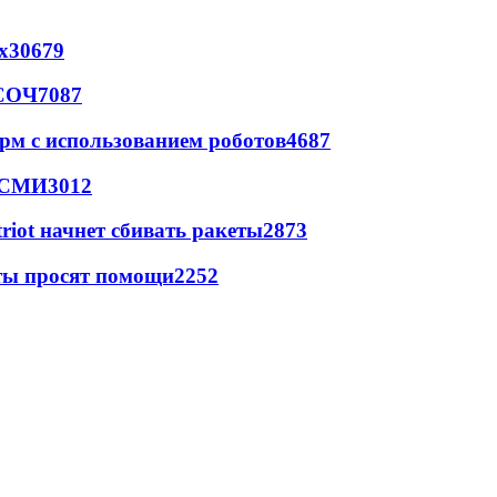
х
30679
 СОЧ
7087
рм с использованием роботов
4687
- СМИ
3012
triot начнет сбивать ракеты
2873
сты просят помощи
2252