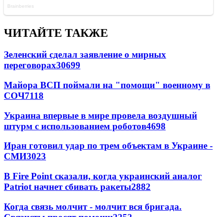
ЧИТАЙТЕ ТАКЖЕ
Зеленский сделал заявление о мирных
переговорах
30699
Майора ВСП поймали на "помощи" военному в
СОЧ
7118
Украина впервые в мире провела воздушный
штурм с использованием роботов
4698
Иран готовил удар по трем объектам в Украине -
СМИ
3023
В Fire Point сказали, когда украинский аналог
Patriot начнет сбивать ракеты
2882
Когда связь молчит - молчит вся бригада.