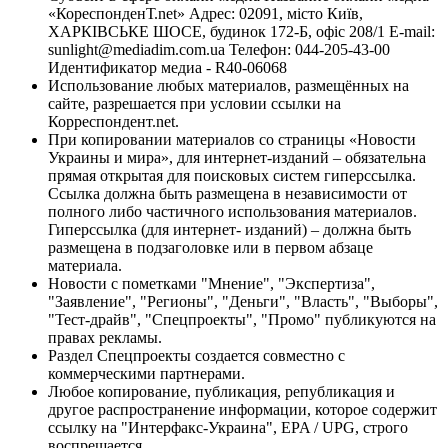
«КореспонденТ.net» Адрес: 02091, місто Київ,
ХАРКІВСЬКЕ ШОСЕ, будинок 172-Б, офіс 208/1 E-mail:
sunlight@mediadim.com.ua
Телефон: 044-205-43-00
Идентификатор медиа - R40-06068
Использование любых материалов, размещённых на
сайте, разрешается при условии ссылки на
Корреспондент.net.
При копировании материалов со страницы «Новости
Украины и мира», для интернет-изданий – обязательна
прямая открытая для поисковых систем гиперссылка.
Ссылка должна быть размещена в независимости от
полного либо частичного использования материалов.
Гиперссылка (для интернет- изданий) – должна быть
размещена в подзаголовке или в первом абзаце
материала.
Новости с пометками "Мнение", "Экспертиза",
"Заявление", "Регионы", "Деньги", "Власть", "Выборы",
"Тест-драйв", "Спецпроекты", "Промо" публикуются на
правах рекламы.
Раздел Спецпроекты создается совместно с
коммерческими партнерами.
Любое копирование, публикация, републикация и
другое распространение информации, которое содержит
ссылку на "Интерфакс-Украина", EPA / UPG, строго
воспрещается.