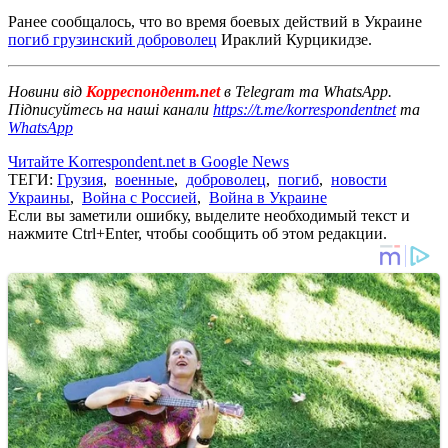
Ранее сообщалось, что во время боевых действий в Украине
погиб грузинский доброволец
Ираклий Курцикидзе.
Новини від
Корреспондент.net
в Telegram та WhatsApp.
Підписуйтесь на наші канали
https://t.me/korrespondentnet
та
WhatsApp
Читайте Korrespondent.net в Google News
ТЕГИ:
Грузия
,
военные
,
доброволец
,
погиб
,
новости
Украины
,
Война с Россией
,
Война в Украине
Если вы заметили ошибку, выделите необходимый текст и
нажмите Ctrl+Enter, чтобы сообщить об этом редакции.