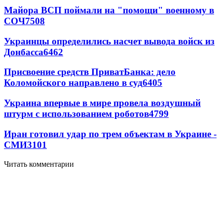
Майора ВСП поймали на "помощи" военному в
СОЧ
7508
Украинцы определились насчет вывода войск из
Донбасса
6462
Присвоение средств ПриватБанка: дело
Коломойского направлено в суд
6405
Украина впервые в мире провела воздушный
штурм с использованием роботов
4799
Иран готовил удар по трем объектам в Украине -
СМИ
3101
Читать комментарии