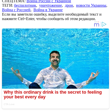
СПЕЦТЕМА:
Война России с Украиной
ТЕГИ:
беспилотник
,
уничтожение
,
дрон
,
новости Украины
,
Война с Россией
,
Война в Украине
Если вы заметили ошибку, выделите необходимый текст и
нажмите Ctrl+Enter, чтобы сообщить об этом редакции.