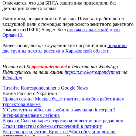
Отмечается, что два БПЛА защитника приземлили без
детонации боевого заряда.
Напомним, пограничники бригады Помста отработали по
воздушной цели с помощью переносного зенитного ракетного
комплекса (ПЗРК) Stinger. Был
поражен вражеский дрон
Орлан-10.
Ранее сообщалось, что украинские пограничники
поразили
две группы пехоты россиян в Харьковской области.
Новини від
Корреспондент.net
в Telegram та WhatsApp.
Підписуйтесь на наші канали
https://t.me/korrespondentnet
та
WhatsApp
Читайте Korrespondent.net в Google News
Война России с Украиной
Провал сезона: Москва будет платить пособия работникам
турсектора Крыма
У Сухопутних військах зробили заяву щодо інтеграції
Інтернаціональних легіонів
Взрыв в Сыктывкаре: возросло количество пострадавших
Стали известны объемы отключений в пятницу
Встреча президентов: Ермак и Рубио обсудили детали