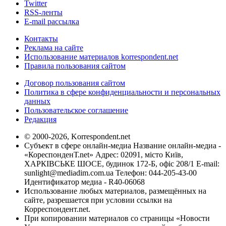
Twitter
RSS-ленты
E-mail рассылка
Контакты
Реклама на сайте
Использование материалов korrespondent.net
Правила пользования сайтом
Договор пользования сайтом
Политика в сфере конфиденциальности и персональных
данных
Пользовательское соглашение
Редакция
© 2000-2026, Korrespondent.net
Субъект в сфере онлайн-медиа Название онлайн-медиа -
«КореспонденТ.net» Адрес: 02091, місто Київ,
ХАРКІВСЬКЕ ШОСЕ, будинок 172-Б, офіс 208/1 E-mail:
sunlight@mediadim.com.ua
Телефон: 044-205-43-00
Идентификатор медиа - R40-06068
Использование любых материалов, размещённых на
сайте, разрешается при условии ссылки на
Корреспондент.net.
При копировании материалов со страницы «Новости