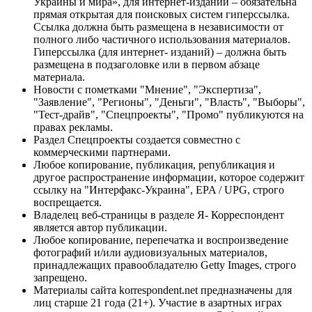
Украины и мира», для интернет-изданий – обязательна
прямая открытая для поисковых систем гиперссылка.
Ссылка должна быть размещена в независимости от
полного либо частичного использования материалов.
Гиперссылка (для интернет- изданий) – должна быть
размещена в подзаголовке или в первом абзаце
материала.
Новости с пометками "Мнение", "Экспертиза",
"Заявление", "Регионы", "Деньги", "Власть", "Выборы",
"Тест-драйв", "Спецпроекты", "Промо" публикуются на
правах рекламы.
Раздел Спецпроекты создается совместно с
коммерческими партнерами.
Любое копирование, публикация, републикация и
другое распространение информации, которое содержит
ссылку на "Интерфакс-Украина", EPA / UPG, строго
воспрещается.
Владелец веб-страницы в разделе Я- Корреспондент
является автор публикации.
Любое копирование, перепечатка и воспроизведение
фотографий и/или аудиовизуальных материалов,
принадлежащих правообладателю Getty Images, строго
запрещено.
Материалы сайта korrespondent.net предназначены для
лиц старше 21 года (21+). Участие в азартных играх