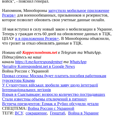
войск", - пояснил генерал.
Напомним, Минобороны
запустило мобильное приложение
Резерв+
для военнообязанных, призывников и резервистов,
которое позволит обновить свои учетные данные онлайн.
18 мая вступил в силу новый закон о мобилизации в Украине.
Теперь у граждан есть 60 дней на обновление данных в ТЦК,
ЦПАУ
и в приложении Резерв+
. В Минобороны объяснили,
что грозит за отказ обновлять данные в ТЦК.
Новини від
Корреспондент.net
в Telegram та WhatsApp.
Підписуйтесь на наші
канали
https://t.me/korrespondentnet
та
WhatsApp
Читайте Korrespondent.net в Google News
Война России с Украиной
Провал сезона: Москва будет платить пособия работникам
турсектора Крыма
У Сухопутних військах зробили заяву щодо інтеграції
Інтернаціональних легіонів
Взрыв в Сыктывкаре: возросло количество пострадавших
Стали известны объемы отключений в пятницу
Встреча президентов: Ермак и Рубио обсудили детали
СПЕЦТЕМА:
Война России с Украиной
ТЕГИ:
ВСУ
,
сокращение
,
Генштаб
,
Война в Украине