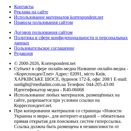
Контакты
Реклама на сайте
Использование материалов korrespondent.net
Правила пользования сайтом
Договор пользования сайтом
Политика в сфере конфиденциальности и персональных
данных
Пользовательское соглашение
Редакция
© 2000-2026, Korrespondent.net
Субъект в сфере онлайн-медиа Название онлайн-медиа -
«КореспонденТ.net» Адрес: 02091, місто Київ,
ХАРКІВСЬКЕ ШОСЕ, будинок 172-Б, офіс 208/1 E-mail:
sunlight@mediadim.com.ua
Телефон: 044-205-43-00
Идентификатор медиа - R40-06068
Использование любых материалов, размещённых на
сайте, разрешается при условии ссылки на
Корреспондент.net.
При копировании материалов со страницы «Новости
Украины и мира», для интернет-изданий – обязательна
прямая открытая для поисковых систем гиперссылка.
Ссылка должна быть размещена в независимости от