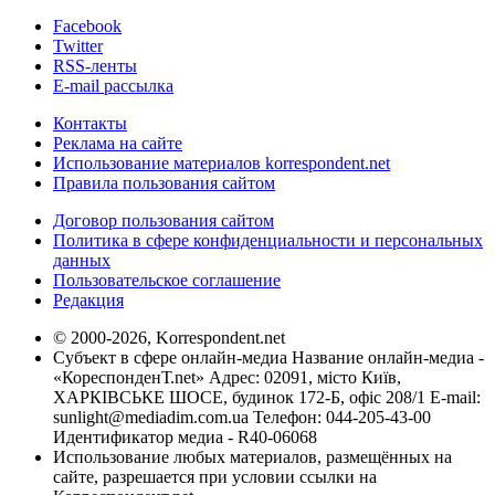
Facebook
Twitter
RSS-ленты
E-mail рассылка
Контакты
Реклама на сайте
Использование материалов korrespondent.net
Правила пользования сайтом
Договор пользования сайтом
Политика в сфере конфиденциальности и персональных
данных
Пользовательское соглашение
Редакция
© 2000-2026, Korrespondent.net
Субъект в сфере онлайн-медиа Название онлайн-медиа -
«КореспонденТ.net» Адрес: 02091, місто Київ,
ХАРКІВСЬКЕ ШОСЕ, будинок 172-Б, офіс 208/1 E-mail:
sunlight@mediadim.com.ua
Телефон: 044-205-43-00
Идентификатор медиа - R40-06068
Использование любых материалов, размещённых на
сайте, разрешается при условии ссылки на