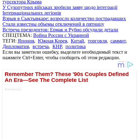
турсектора Крыма
У Сухопутних військах зробили заяву щодо інтеграції
Інтернаціональних легіонів
Взрыв в Сыктывкаре: возросло количество пострадавших
Стали известны объемы отключений в пятницу
Встреча президентов: Ермак и Рубио обсудили детали
СПЕЦТЕМА:
Война России с Украиной
ТЕГИ:
Япония
,
Южная Корея
,
Китай
,
торговля
,
саммит
,
Дипломатия
,
встреча
,
КНР
,
политика
Если вы заметили ошибку, выделите необходимый текст и
нажмите Ctrl+Enter, чтобы сообщить об этом редакции.