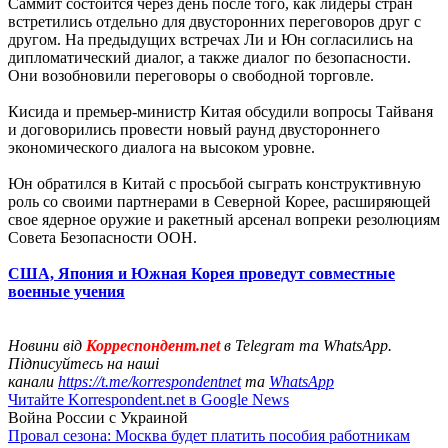
Саммит состоится через день после того, как лидеры стран
встретились отдельно для двусторонних переговоров друг с
другом. На предыдущих встречах Ли и Юн согласились на
дипломатический диалог, а также диалог по безопасности.
Они возобновили переговоры о свободной торговле.
Кисида и премьер-министр Китая обсудили вопросы Тайваня
и договорились провести новый раунд двустороннего
экономического диалога на высоком уровне.
Юн обратился в Китай с просьбой сыграть конструктивную
роль со своими партнерами в Северной Корее, расширяющей
свое ядерное оружие и ракетный арсенал вопреки резолюциям
Совета Безопасности ООН.
США, Япония и Южная Корея проведут совместные
военные учения
Новини від
Корреспондент.net
в Telegram та WhatsApp.
Підписуйтесь на наші
канали
https://t.me/korrespondentnet
та
WhatsApp
Читайте Korrespondent.net в Google News
Война России с Украиной
Провал сезона: Москва будет платить пособия работникам