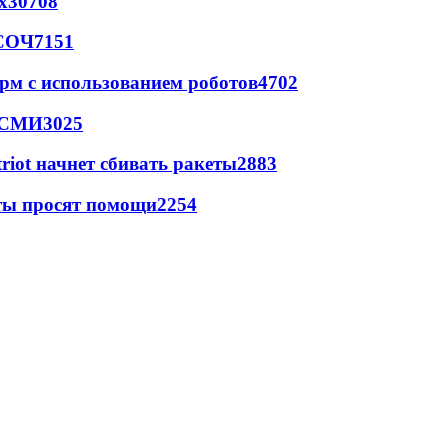
х
30708
 СОЧ
7151
рм с использованием роботов
4702
- СМИ
3025
triot начнет сбивать ракеты
2883
сты просят помощи
2254