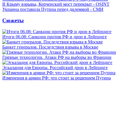
В Крыму взрывы, Керченский мост перекрыт - OSINT
Украина поставила Путина перед дилеммой - СМИ
Сюжеты
Итоги 06.08: Санкции против РФ и дрон в Лейпциге
Банкет генералов. Последствия взрыва в Москве
Грязные технологии. Атаки РФ на выборы во Франции
Эскалация для Европы. Российский дрон в Лейпциге
Изменения в армии РФ: что стоит за решением Путина