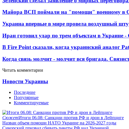
Зеленский сделал заявление о мирных переговора
Майора ВСП поймали на "помощи" военному в
Украина впервые в мире провела воздушный шту
Иран готовил удар по трем объектам в Украине 
В Fire Point сказали, когда украинский аналог Pa
Когда связь молчит - молчит вся бригада. Связи
Читать комментарии
Новости Украины
Последние
Популярные
Комментируемые
Сюжет
Итоги 06.08: Санкции против РФ и дрон в Лейпциге
Назван объем помощи НАТО Украине на 2026-2027 годы
Сикорский призвал сбивать ракеты РФ над Украиной