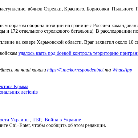
 наступление, вблизи Стрелки, Красного, Борисовки, Пыльного,
жным образом оборона позиций на границе с Россией командован
ды и 172 отдельного стрелкового батальона). В расследовании 
упление на севере Харьковской области. Враг захватил около 10 
 войскам
удалось взять под боевой контроль территорию пригран
уйтесь на наші канали
https://t.me/korrespondentnet
та
WhatsApp
сектора Крыма
іональних легіонів
ости Украины
,
ГБР
,
Война в Украине
те Ctrl+Enter, чтобы сообщить об этом редакции.