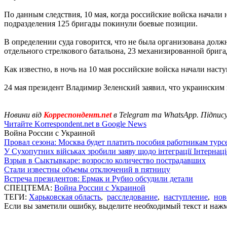
По данным следствия, 10 мая, когда российские войска начали
подразделения 125 бригады покинули боевые позиции.
В определении суда говорится, что не была организована дол
отдельного стрелкового батальона, 23 механизированной брига
Как известно, в ночь на 10 мая российские войска начали наст
24 мая президент Владимир Зеленский заявил, что украинским
Новини від
Корреспондент.net
в Telegram та WhatsApp. Підпис
Читайте Korrespondent.net в Google News
Война России с Украиной
Провал сезона: Москва будет платить пособия работникам тур
У Сухопутних військах зробили заяву щодо інтеграції Інтернац
Взрыв в Сыктывкаре: возросло количество пострадавших
Стали известны объемы отключений в пятницу
Встреча президентов: Ермак и Рубио обсудили детали
СПЕЦТЕМА:
Война России с Украиной
ТЕГИ:
Харьковская область
,
расследование
,
наступление
,
нов
Если вы заметили ошибку, выделите необходимый текст и нажми