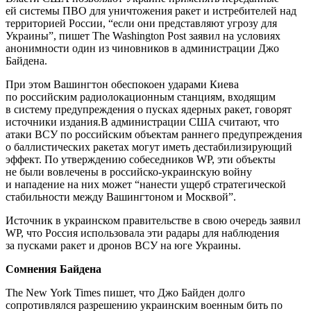
ей системы ПВО для уничтожения ракет и истребителей над
территорией России, “если они представляют угрозу для
Украины”, пишет The Washington Post заявил на условиях
анонимности один из чиновников в администрации Джо
Байдена.
При этом Вашингтон обеспокоен ударами Киева
по российским радиолокационным станциям, входящим
в систему предупреждения о пусках ядерных ракет, говорят
источники издания.В администрации США считают, что
атаки ВСУ по российским объектам раннего предупреждения
о баллистических ракетах могут иметь дестабилизирующий
эффект. По утверждению собеседников WP, эти объекты
не были вовлечены в российско-украинскую войну
и нападение на них может “нанести ущерб стратегической
стабильности между Вашингтоном и Москвой”.
Источник в украинском правительстве в свою очередь заявил
WP, что Россия использовала эти радары для наблюдения
за пусками ракет и дронов ВСУ на юге Украины.
Сомнения Байдена
The New York Times пишет, что Джо Байден долго
сопротивлялся разрешению украинским военным бить по