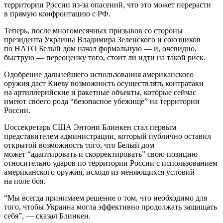
территории России из-за опасений, что это может перерасти
в прямую конфронтацию с РФ.
Теперь, после многомесячных призывов со стороны
президента Украины Владимира Зеленского и союзников
по НАТО Белый дом начал формальную — и, очевидно,
быструю — переоценку того, стоит ли идти на такой риск.
Одобрение дальнейшего использования американского
оружия даст Киеву возможность осуществлять контратаки
на артиллерийские и ракетные объекты, которые сейчас
имеют своего рода “безопасное убежище” на территории
России.
Uоссекретарь США Энтони Блинкен стал первым
представителем администрации, который публично оставил
открытой возможность того, что Белый дом
может “адаптировать и скорректировать” свою позицию
относительно ударов по территории России с использованием
американского оружия, исходя из меняющихся условий
на поле боя.
“Мы всегда принимаем решение о том, что необходимо для
того, чтобы Украина могла эффективно продолжать защищать
себя”, — сказал Блинкен.