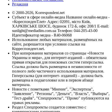
Редакция
© 2000-2026, Korrespondent.net
Субъект в сфере онлайн-медиа Название онлайн-медиа -
«КореспонденТ.net» Адрес: 02091, місто Київ,
ХАРКІВСЬКЕ ШОСЕ, будинок 172-Б, офіс 208/1 E-mail:
sunlight@mediadim.com.ua
Телефон: 044-205-43-00
Идентификатор медиа - R40-06068
Использование любых материалов, размещённых на
сайте, разрешается при условии ссылки на
Корреспондент.net.
При копировании материалов со страницы «Новости
Украины и мира», для интернет-изданий – обязательна
прямая открытая для поисковых систем гиперссылка.
Ссылка должна быть размещена в независимости от
полного либо частичного использования материалов.
Гиперссылка (для интернет- изданий) – должна быть
размещена в подзаголовке или в первом абзаце
материала.
Новости с пометками "Мнение", "Экспертиза",
"Заявление", "Регионы", "Деньги", "Власть", "Выборы",
"Тест-драйв", "Спецпроекты", "Промо" публикуются на
правах рекламы.
Раздел Спецпроекты создается совместно с
коммерческими партнерами.