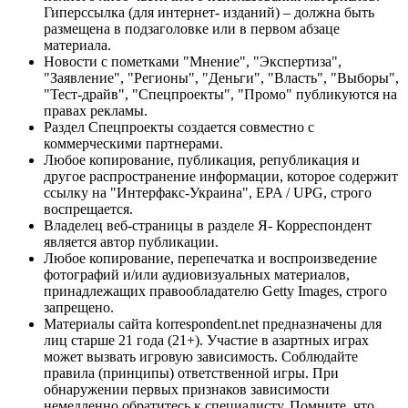
Гиперссылка (для интернет- изданий) – должна быть
размещена в подзаголовке или в первом абзаце
материала.
Новости с пометками "Мнение", "Экспертиза",
"Заявление", "Регионы", "Деньги", "Власть", "Выборы",
"Тест-драйв", "Спецпроекты", "Промо" публикуются на
правах рекламы.
Раздел Спецпроекты создается совместно с
коммерческими партнерами.
Любое копирование, публикация, републикация и
другое распространение информации, которое содержит
ссылку на "Интерфакс-Украина", EPA / UPG, строго
воспрещается.
Владелец веб-страницы в разделе Я- Корреспондент
является автор публикации.
Любое копирование, перепечатка и воспроизведение
фотографий и/или аудиовизуальных материалов,
принадлежащих правообладателю Getty Images, строго
запрещено.
Материалы сайта korrespondent.net предназначены для
лиц старше 21 года (21+). Участие в азартных играх
может вызвать игровую зависимость. Соблюдайте
правила (принципы) ответственной игры. При
обнаружении первых признаков зависимости
немедленно обратитесь к специалисту. Помните, что