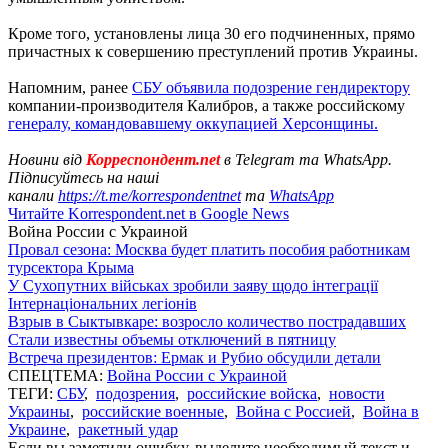
Кроме того, установлены лица 30 его подчиненных, прямо
причастных к совершению преступлений против Украины.
Напомним, ранее
СБУ объявила подозрение гендиректору
компании-производителя Калибров, а также российскому
генералу, командовавшему оккупацией Херсонщины.
Новини від
Корреспондент.net
в Telegram та WhatsApp.
Підписуйтесь на наші
канали
https://t.me/korrespondentnet
та
WhatsApp
Читайте Korrespondent.net в Google News
Война России с Украиной
Провал сезона: Москва будет платить пособия работникам
турсектора Крыма
У Сухопутних військах зробили заяву щодо інтеграції
Інтернаціональних легіонів
Взрыв в Сыктывкаре: возросло количество пострадавших
Стали известны объемы отключений в пятницу
Встреча президентов: Ермак и Рубио обсудили детали
СПЕЦТЕМА:
Война России с Украиной
ТЕГИ:
СБУ
,
подозрения
,
российские войска
,
новости
Украины
,
российские военные
,
Война с Россией
,
Война в
Украине
,
ракетный удар
Если вы заметили ошибку, выделите необходимый текст и