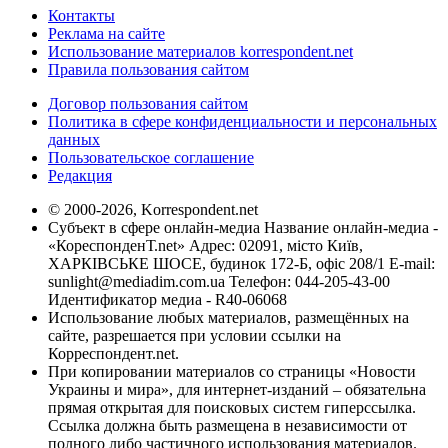
Контакты
Реклама на сайте
Использование материалов korrespondent.net
Правила пользования сайтом
Договор пользования сайтом
Политика в сфере конфиденциальности и персональных
данных
Пользовательское соглашение
Редакция
© 2000-2026, Korrespondent.net
Субъект в сфере онлайн-медиа Название онлайн-медиа -
«КореспонденТ.net» Адрес: 02091, місто Київ,
ХАРКІВСЬКЕ ШОСЕ, будинок 172-Б, офіс 208/1 E-mail:
sunlight@mediadim.com.ua
Телефон: 044-205-43-00
Идентификатор медиа - R40-06068
Использование любых материалов, размещённых на
сайте, разрешается при условии ссылки на
Корреспондент.net.
При копировании материалов со страницы «Новости
Украины и мира», для интернет-изданий – обязательна
прямая открытая для поисковых систем гиперссылка.
Ссылка должна быть размещена в независимости от
полного либо частичного использования материалов.