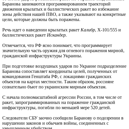
Баранова занимаются программированием траекторий
движения крылатых и баллистических ракет во избежание
зоны действия нашей ПВО, а также указывают на конкретные
цели, которые должны быть поражены.
Речь идет о наведении крылатых ракет
Калибр
, Х-101/555 и
баллистических ракет
Искандер.
Отмечается, что РФ ясно понимает, что программирует
значительную часть оружия для огневого поражения мирной,
гражданской инфраструктуры Украины.
При подготовке воздушных ударов по Украине подразделение
Баранова сопоставляет координаты целей, полученных от
командования Генштаба РФ, с локациями гражданских
объектов на картах местности. Таким образом, россияне
сознательно бъют по украинским мирным объектам.
С начала полномасштабной агрессии России, в том числе от
ракет, запрограммированных на поражение гражданской
инфраструктуры, погибли по меньшей мере 520 детей.
Следователи СБУ заочно сообщили Баранову о подозрении в
нарушении законов и обычаев войны, соединенных с
умышленным убийством.