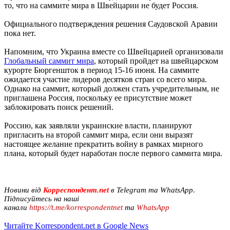
то, что на саммите мира в Швейцарии не будет Россия.
Официального подтверждения решения Саудовской Аравии
пока нет.
Напомним, что Украина вместе со Швейцарией организовали
Глобальный саммит мира
, который пройдет на швейцарском
курорте Бюргеншток в период 15-16 июня. На саммите
ожидается участие лидеров десятков стран со всего мира.
Однако на саммит, который должен стать учредительным, не
приглашена Россия, поскольку ее присутствие может
заблокировать поиск решений.
Россию, как заявляли украинские власти, планируют
пригласить на второй саммит мира, если они выразят
настоящее желание прекратить войну в рамках мирного
плана, который будет наработан после первого саммита мира.
Новини від
Корреспондент.net
в Telegram та WhatsApp.
Підписуйтесь на наші
канали
https://t.me/korrespondentnet
та
WhatsApp
Читайте Korrespondent.net в Google News