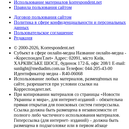
Использование материалов korrespondent.net
Правила пользования сайтом
Договор пользования сайтом
Политика в сфере конфиденциальности и персональных
данных
Пользовательское соглашение
Редакция
© 2000-2026, Korrespondent.net
Субъект в сфере онлайн-медиа Название онлайн-медиа -
«КореспонденТ.net» Адрес: 02091, місто Київ,
ХАРКІВСЬКЕ ШОСЕ, будинок 172-Б, офіс 208/1 E-mail:
sunlight@mediadim.com.ua
Телефон: 044-205-43-00
Идентификатор медиа - R40-06068
Использование любых материалов, размещённых на
сайте, разрешается при условии ссылки на
Корреспондент.net.
При копировании материалов со страницы «Новости
Украины и мира», для интернет-изданий – обязательна
прямая открытая для поисковых систем гиперссылка.
Ссылка должна быть размещена в независимости от
полного либо частичного использования материалов.
Гиперссылка (для интернет- изданий) – должна быть
размещена в подзаголовке или в первом абзаце