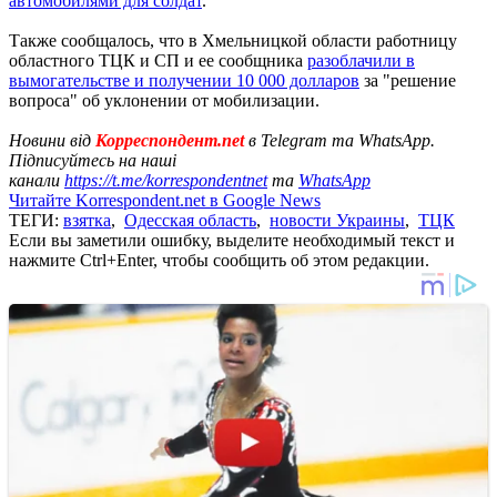
автомобилями для солдат
.
Также сообщалось, что в Хмельницкой области работницу
областного ТЦК и СП и ее сообщника
разоблачили в
вымогательстве и получении 10 000 долларов
за "решение
вопроса" об уклонении от мобилизации.
Новини від
Корреспондент.net
в Telegram та WhatsApp.
Підписуйтесь на наші
канали
https://t.me/korrespondentnet
та
WhatsApp
Читайте Korrespondent.net в Google News
ТЕГИ:
взятка
,
Одесская область
,
новости Украины
,
ТЦК
Если вы заметили ошибку, выделите необходимый текст и
нажмите Ctrl+Enter, чтобы сообщить об этом редакции.