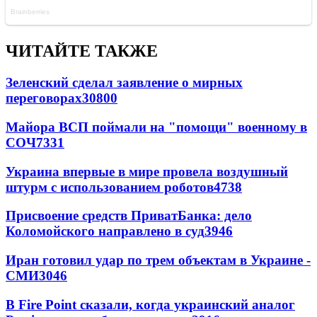
ЧИТАЙТЕ ТАКЖЕ
Зеленский сделал заявление о мирных
переговорах
30800
Майора ВСП поймали на "помощи" военному в
СОЧ
7331
Украина впервые в мире провела воздушный
штурм с использованием роботов
4738
Присвоение средств ПриватБанка: дело
Коломойского направлено в суд
3946
Иран готовил удар по трем объектам в Украине -
СМИ
3046
В Fire Point сказали, когда украинский аналог