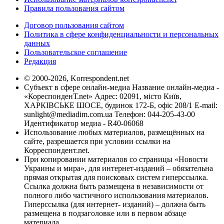
Правила пользования сайтом
Договор пользования сайтом
Политика в сфере конфиденциальности и персональных
данных
Пользовательское соглашение
Редакция
© 2000-2026, Korrespondent.net
Субъект в сфере онлайн-медиа Название онлайн-медиа -
«КореспонденТ.net» Адрес: 02091, місто Київ,
ХАРКІВСЬКЕ ШОСЕ, будинок 172-Б, офіс 208/1 E-mail:
sunlight@mediadim.com.ua
Телефон: 044-205-43-00
Идентификатор медиа - R40-06068
Использование любых материалов, размещённых на
сайте, разрешается при условии ссылки на
Корреспондент.net.
При копировании материалов со страницы «Новости
Украины и мира», для интернет-изданий – обязательна
прямая открытая для поисковых систем гиперссылка.
Ссылка должна быть размещена в независимости от
полного либо частичного использования материалов.
Гиперссылка (для интернет- изданий) – должна быть
размещена в подзаголовке или в первом абзаце
материала.