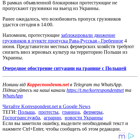
В рамках объявленной блокировки протестующие не
пропускают грузовики на выезд из Украины.
Ранее ожидалось, что возобновить пропуск грузовиков
удастся сегодня в 14:00.
Напомним, протестующие
заблокировали движение
грузовиков в пункте пропуска Рава-Русская - Гребенное
4
июня. Представители местных фермерских хозяйств требуют
снизить ввоз зерновых культур на территорию Польши из
Украины.
Очередное обострение ситуации на границе с Польшей
Новини від
Корреспондент.net
в Telegram та WhatsApp.
Підписуйтесь на наші канали
https://t.me/korrespondentnet
та
WhatsApp
Читайте Korrespondent.net в Google News
ТЕГИ:
Польша
,
протесты
,
граница
,
фермеры
,
Госпогранслужба
,
аграрии
,
новости Украины
Если вы заметили ошибку, выделите необходимый текст и
нажмите Ctrl+Enter, чтобы сообщить об этом редакции.