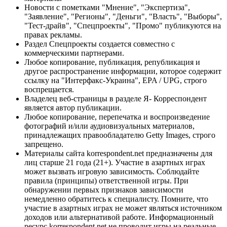
Новости с пометками "Мнение", "Экспертиза",
"Заявление", "Регионы", "Деньги", "Власть", "Выборы",
"Тест-драйв", "Спецпроекты", "Промо" публикуются на
правах рекламы.
Раздел Спецпроекты создается совместно с
коммерческими партнерами.
Любое копирование, публикация, републикация и
другое распространение информации, которое содержит
ссылку на "Интерфакс-Украина", EPA / UPG, строго
воспрещается.
Владелец веб-страницы в разделе Я- Корреспондент
является автор публикации.
Любое копирование, перепечатка и воспроизведение
фотографий и/или аудиовизуальных материалов,
принадлежащих правообладателю Getty Images, строго
запрещено.
Материалы сайта korrespondent.net предназначены для
лиц старше 21 года (21+). Участие в азартных играх
может вызвать игровую зависимость. Соблюдайте
правила (принципы) ответственной игры. При
обнаружении первых признаков зависимости
немедленно обратитесь к специалисту. Помните, что
участие в азартных играх не может являться источником
доходов или альтернативой работе. Информационный
ресурс korrespondent.net не проводит игры на реальные