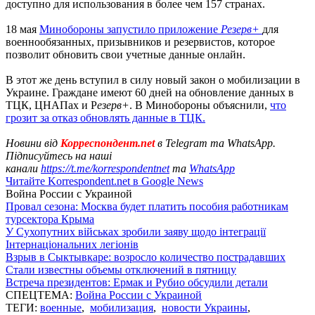
доступно для использования в более чем 157 странах.
18 мая
Минобороны запустило приложение
Резерв+
для
военнообязанных, призывников и резервистов, которое
позволит обновить свои учетные данные онлайн.
В этот же день вступил в силу новый закон о мобилизации в
Украине. Граждане имеют 60 дней на обновление данных в
ТЦК, ЦНАПах и Р
езерв+
. В Минобороны объяснили,
что
грозит за отказ обновлять данные в ТЦК.
Новини від
Корреспондент.net
в Telegram та WhatsApp.
Підписуйтесь на наші
канали
https://t.me/korrespondentnet
та
WhatsApp
Читайте Korrespondent.net в Google News
Война России с Украиной
Провал сезона: Москва будет платить пособия работникам
турсектора Крыма
У Сухопутних військах зробили заяву щодо інтеграції
Інтернаціональних легіонів
Взрыв в Сыктывкаре: возросло количество пострадавших
Стали известны объемы отключений в пятницу
Встреча президентов: Ермак и Рубио обсудили детали
СПЕЦТЕМА:
Война России с Украиной
ТЕГИ:
военные
,
мобилизация
,
новости Украины
,