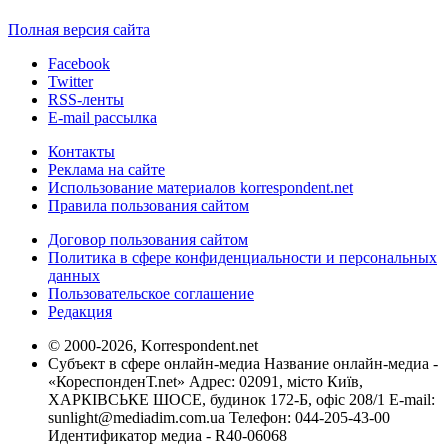
Полная версия сайта
Facebook
Twitter
RSS-ленты
E-mail рассылка
Контакты
Реклама на сайте
Использование материалов korrespondent.net
Правила пользования сайтом
Договор пользования сайтом
Политика в сфере конфиденциальности и персональных
данных
Пользовательское соглашение
Редакция
© 2000-2026, Korrespondent.net
Субъект в сфере онлайн-медиа Название онлайн-медиа -
«КореспонденТ.net» Адрес: 02091, місто Київ,
ХАРКІВСЬКЕ ШОСЕ, будинок 172-Б, офіс 208/1 E-mail:
sunlight@mediadim.com.ua
Телефон: 044-205-43-00
Идентификатор медиа - R40-06068