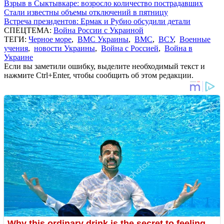
Взрыв в Сыктывкаре: возросло количество пострадавших
Стали известны объемы отключений в пятницу
Встреча президентов: Ермак и Рубио обсудили детали
СПЕЦТЕМА:
Война России с Украиной
ТЕГИ:
Черное море
,
ВМС Украины
,
ВМС
,
ВСУ
,
Военные
учения
,
новости Украины
,
Война с Россией
,
Война в
Украине
Если вы заметили ошибку, выделите необходимый текст и
нажмите Ctrl+Enter, чтобы сообщить об этом редакции.