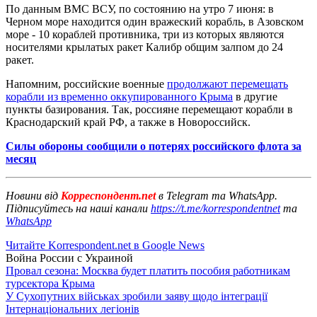
По данным ВМС ВСУ, по состоянию на утро 7 июня: в
Черном море находится один вражеский корабль, в Азовском
море - 10 кораблей противника, три из которых являются
носителями крылатых ракет Калибр общим залпом до 24
ракет.
Напомним, российские военные
продолжают перемещать
корабли из временно оккупированного Крыма
в другие
пункты базирования. Так, россияне перемещают корабли в
Краснодарский край РФ, а также в Новороссийск.
Силы обороны сообщили о потерях российского флота за
месяц
Новини від
Корреспондент.net
в Telegram та WhatsApp.
Підписуйтесь на наші канали
https://t.me/korrespondentnet
та
WhatsApp
Читайте Korrespondent.net в Google News
Война России с Украиной
Провал сезона: Москва будет платить пособия работникам
турсектора Крыма
У Сухопутних військах зробили заяву щодо інтеграції
Інтернаціональних легіонів