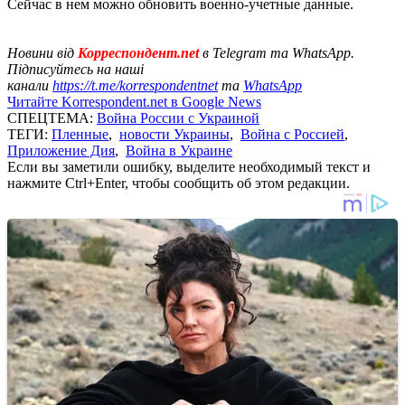
Сейчас в нем можно обновить военно-учетные данные.
Новини від
Корреспондент.net
в Telegram та WhatsApp.
Підписуйтесь на наші
канали
https://t.me/korrespondentnet
та
WhatsApp
Читайте Korrespondent.net в Google News
СПЕЦТЕМА:
Война России с Украиной
ТЕГИ:
Пленные
,
новости Украины
,
Война с Россией
,
Приложение Дия
,
Война в Украине
Если вы заметили ошибку, выделите необходимый текст и
нажмите Ctrl+Enter, чтобы сообщить об этом редакции.