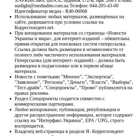
ХАРКІВСЬКЕ ШОСЕ, будинок 172-Б, офіс 208/1 E-mail:
sunlight@mediadim.com.ua
Телефон: 044-205-43-00
Идентификатор медиа - R40-06068
Использование любых материалов, размещённых на
сайте, разрешается при условии ссылки на
Корреспондент.net.
При копировании материалов со страницы «Новости
Украины и мира», для интернет-изданий – обязательна
прямая открытая для поисковых систем гиперссылка.
Ссылка должна быть размещена в независимости от
полного либо частичного использования материалов.
Гиперссылка (для интернет- изданий) – должна быть
размещена в подзаголовке или в первом абзаце
материала.
Новости с пометками "Мнение", "Экспертиза",
"Заявление", "Регионы", "Деньги", "Власть", "Выборы",
"Тест-драйв", "Спецпроекты", "Промо" публикуются на
правах рекламы.
Раздел Спецпроекты создается совместно с
коммерческими партнерами.
Любое копирование, публикация, републикация и
другое распространение информации, которое содержит
ссылку на "Интерфакс-Украина", EPA / UPG, строго
воспрещается.
Владелец веб-страницы в разделе Я- Корреспондент