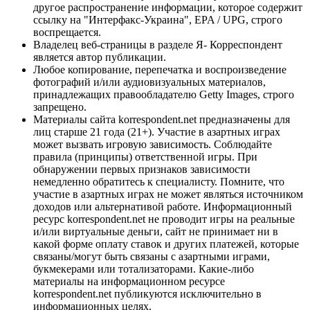
другое распространение информации, которое содержит
ссылку на "Интерфакс-Украина", EPA / UPG, строго
воспрещается.
Владелец веб-страницы в разделе Я- Корреспондент
является автор публикации.
Любое копирование, перепечатка и воспроизведение
фотографий и/или аудиовизуальных материалов,
принадлежащих правообладателю Getty Images, строго
запрещено.
Материалы сайта korrespondent.net предназначены для
лиц старше 21 года (21+). Участие в азартных играх
может вызвать игровую зависимость. Соблюдайте
правила (принципы) ответственной игры. При
обнаружении первых признаков зависимости
немедленно обратитесь к специалисту. Помните, что
участие в азартных играх не может являться источником
доходов или альтернативой работе. Информационный
ресурс korrespondent.net не проводит игры на реальные
и/или виртуальные деньги, сайт не принимает ни в
какой форме оплату ставок и других платежей, которые
связаны/могут быть связаны с азартными играми,
букмекерами или тотализаторами. Какие-либо
материалы на информационном ресурсе
korrespondent.net публикуются исключительно в
информационных целях.