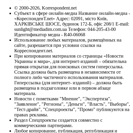
© 2000-2026, Korrespondent.net
Субъект в сфере онлайн-медиа Название онлайн-медиа -
«КореспонденТ.net» Адрес: 02091, місто Київ,
ХАРКІВСЬКЕ ШОСЕ, будинок 172-Б, офіс 208/1 E-mail:
sunlight@mediadim.com.ua
Телефон: 044-205-43-00
Идентификатор медиа - R40-06068
Использование любых материалов, размещённых на
сайте, разрешается при условии ссылки на
Корреспондент.net.
При копировании материалов со страницы «Новости
Украины и мира», для интернет-изданий – обязательна
прямая открытая для поисковых систем гиперссылка.
Ссылка должна быть размещена в независимости от
полного либо частичного использования материалов.
Гиперссылка (для интернет- изданий) – должна быть
размещена в подзаголовке или в первом абзаце
материала.
Новости с пометками "Мнение", "Экспертиза",
"Заявление", "Регионы", "Деньги", "Власть", "Выборы",
"Тест-драйв", "Спецпроекты", "Промо" публикуются на
правах рекламы.
Раздел Спецпроекты создается совместно с
коммерческими партнерами.
Любое копирование, публикация, републикация и