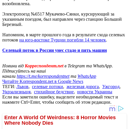
возобновлена.
Электропоезд №6517 Мукачево-Сянки, курсирующий за
указанным поездом, был направлен через станцию ​​Большой
Березный.
Напомним, в марте прошлого года в результате схода селевых
потоков
на юго-востоке Турции погибли 14 человек
.
Селевый поток в России унес стадо и пять машин
Новини від
Корреспондент.net
в Telegram та WhatsApp.
Підписуйтесь на наші
канали
https://t.me/korrespondentnet
та
WhatsApp
Читайте Korrespondent.net в Google News
ТЕГИ:
Львов
,
селевые потоки
,
железная дорога
,
Ужгород
,
Укрзализныця
,
стихийное бедствие
,
новости Украины
Если вы заметили ошибку, выделите необходимый текст и
нажмите Ctrl+Enter, чтобы сообщить об этом редакции.