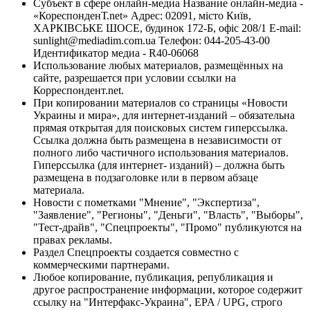
Субъект в сфере онлайн-медиа Название онлайн-медиа -
«КореспонденТ.net» Адрес: 02091, місто Київ,
ХАРКІВСЬКЕ ШОСЕ, будинок 172-Б, офіс 208/1 E-mail:
sunlight@mediadim.com.ua
Телефон: 044-205-43-00
Идентификатор медиа - R40-06068
Использование любых материалов, размещённых на
сайте, разрешается при условии ссылки на
Корреспондент.net.
При копировании материалов со страницы «Новости
Украины и мира», для интернет-изданий – обязательна
прямая открытая для поисковых систем гиперссылка.
Ссылка должна быть размещена в независимости от
полного либо частичного использования материалов.
Гиперссылка (для интернет- изданий) – должна быть
размещена в подзаголовке или в первом абзаце
материала.
Новости с пометками "Мнение", "Экспертиза",
"Заявление", "Регионы", "Деньги", "Власть", "Выборы",
"Тест-драйв", "Спецпроекты", "Промо" публикуются на
правах рекламы.
Раздел Спецпроекты создается совместно с
коммерческими партнерами.
Любое копирование, публикация, републикация и
другое распространение информации, которое содержит
ссылку на "Интерфакс-Украина", EPA / UPG, строго