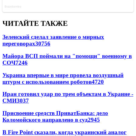
ЧИТАЙТЕ ТАКЖЕ
Зеленский сделал заявление о мирных
переговорах
30756
Майора ВСП поймали на "помощи" военному в
СОЧ
7246
Украина впервые в мире провела воздушный
штурм с использованием роботов
4720
Иран готовил удар по трем объектам в Украине -
СМИ
3037
Присвоение средств ПриватБанка: дело
Коломойского направлено в суд
2945
В Fire Point сказали, когда украинский аналог