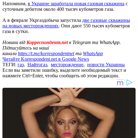
Напомним,
в Украине заработала новая газовая скважина
с
суточным дебитом около 400 тысяч кубометров газа.
А в феврале Укргаздобыча запустила
две газовые скважины
на новых месторождениях
. Они дают 550 тысяч кубометров
газа в сутки.
Новини від
Корреспондент.net
в Telegram та WhatsApp.
Підписуйтесь на наші
канали
https://t.me/korrespondentnet
та
WhatsApp
Читайте Korrespondent.net в Google News
ТЕГИ:
газ
,
Нафтогаз
,
месторождение
,
новости Украины
Если вы заметили ошибку, выделите необходимый текст и
нажмите Ctrl+Enter, чтобы сообщить об этом редакции.