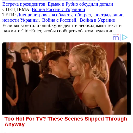
Встреча президентов: Ермак и Рубио обсудили детали
СПЕЦТЕМА:
Война России с Украиной
ТЕГИ:
Днепропетровская область
,
обстрел
,
пострадавшие
,
новости Украины
,
Война с Россией
,
Война в Украине
Если вы заметили ошибку, выделите необходимый текст и
нажмите Ctrl+Enter, чтобы сообщить об этом редакции.