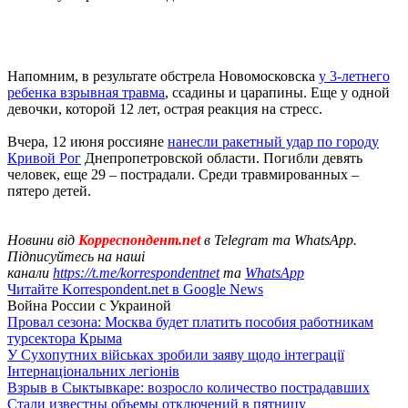
Напомним, в результате обстрела Новомосковска
у 3-летнего
ребенка взрывная травма
, ссадины и царапины. Еще у одной
девочки, которой 12 лет, острая реакция на стресс.
Вчера, 12 июня россияне
нанесли ракетный удар по городу
Кривой Рог
Днепропетровской области. Погибли девять
человек, еще 29 – пострадали. Среди травмированных –
пятеро детей.
Новини від
Корреспондент.net
в Telegram та WhatsApp.
Підписуйтесь на наші
канали
https://t.me/korrespondentnet
та
WhatsApp
Читайте Korrespondent.net в Google News
Война России с Украиной
Провал сезона: Москва будет платить пособия работникам
турсектора Крыма
У Сухопутних військах зробили заяву щодо інтеграції
Інтернаціональних легіонів
Взрыв в Сыктывкаре: возросло количество пострадавших
Стали известны объемы отключений в пятницу