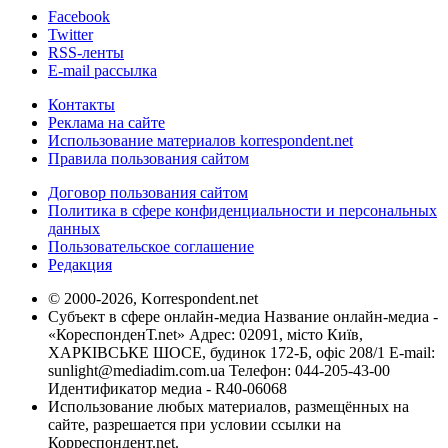
Facebook
Twitter
RSS-ленты
E-mail рассылка
Контакты
Реклама на сайте
Использование материалов korrespondent.net
Правила пользования сайтом
Договор пользования сайтом
Политика в сфере конфиденциальности и персональных
данных
Пользовательское соглашение
Редакция
© 2000-2026, Korrespondent.net
Субъект в сфере онлайн-медиа Название онлайн-медиа -
«КореспонденТ.net» Адрес: 02091, місто Київ,
ХАРКІВСЬКЕ ШОСЕ, будинок 172-Б, офіс 208/1 E-mail:
sunlight@mediadim.com.ua
Телефон: 044-205-43-00
Идентификатор медиа - R40-06068
Использование любых материалов, размещённых на
сайте, разрешается при условии ссылки на
Корреспондент.net.