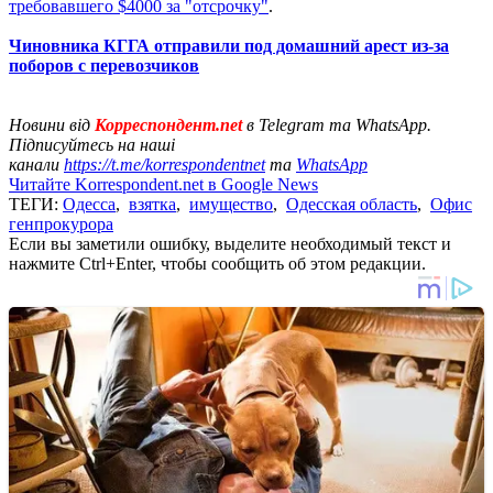
требовавшего $4000 за "отсрочку"
.
Чиновника КГГА отправили под домашний арест из-за
поборов с перевозчиков
Новини від
Корреспондент.net
в Telegram та WhatsApp.
Підписуйтесь на наші
канали
https://t.me/korrespondentnet
та
WhatsApp
Читайте Korrespondent.net в Google News
ТЕГИ:
Одесса
,
взятка
,
имущество
,
Одесская область
,
Офис
генпрокурора
Если вы заметили ошибку, выделите необходимый текст и
нажмите Ctrl+Enter, чтобы сообщить об этом редакции.