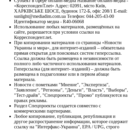
Субъект в сфере онлайн-медиа Название онлайн-медиа -
«КореспонденТ.net» Адрес: 02091, місто Київ,
ХАРКІВСЬКЕ ШОСЕ, будинок 172-Б, офіс 208/1 E-mail:
sunlight@mediadim.com.ua
Телефон: 044-205-43-00
Идентификатор медиа - R40-06068
Использование любых материалов, размещённых на
сайте, разрешается при условии ссылки на
Корреспондент.net.
При копировании материалов со страницы «Новости
Украины и мира», для интернет-изданий – обязательна
прямая открытая для поисковых систем гиперссылка.
Ссылка должна быть размещена в независимости от
полного либо частичного использования материалов.
Гиперссылка (для интернет- изданий) – должна быть
размещена в подзаголовке или в первом абзаце
материала.
Новости с пометками "Мнение", "Экспертиза",
"Заявление", "Регионы", "Деньги", "Власть", "Выборы",
"Тест-драйв", "Спецпроекты", "Промо" публикуются на
правах рекламы.
Раздел Спецпроекты создается совместно с
коммерческими партнерами.
Любое копирование, публикация, републикация и
другое распространение информации, которое содержит
ссылку на "Интерфакс-Украина", EPA / UPG, строго