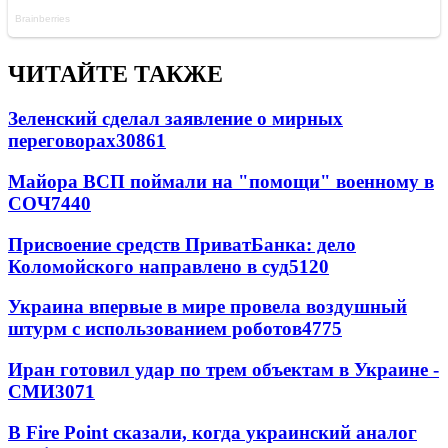
ЧИТАЙТЕ ТАКЖЕ
Зеленский сделал заявление о мирных
переговорах
30861
Майора ВСП поймали на "помощи" военному в
СОЧ
7440
Присвоение средств ПриватБанка: дело
Коломойского направлено в суд
5120
Украина впервые в мире провела воздушный
штурм с использованием роботов
4775
Иран готовил удар по трем объектам в Украине -
СМИ
3071
В Fire Point сказали, когда украинский аналог