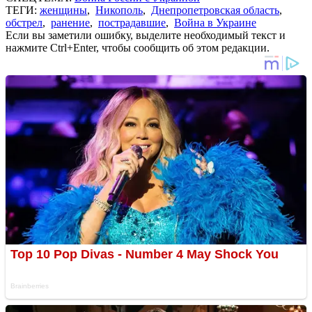
ТЕГИ:
женщины
,
Никополь
,
Днепропетровская область
,
обстрел
,
ранение
,
пострадавшие
,
Война в Украине
Если вы заметили ошибку, выделите необходимый текст и
нажмите Ctrl+Enter, чтобы сообщить об этом редакции.