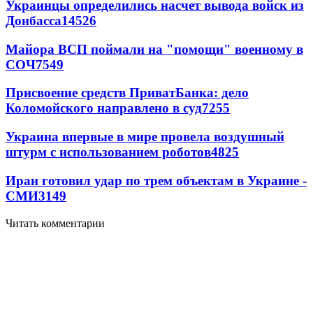
Украинцы определились насчет вывода войск из
Донбасса
14526
Майора ВСП поймали на "помощи" военному в
СОЧ
7549
Присвоение средств ПриватБанка: дело
Коломойского направлено в суд
7255
Украина впервые в мире провела воздушный
штурм с использованием роботов
4825
Иран готовил удар по трем объектам в Украине -
СМИ
3149
Читать комментарии