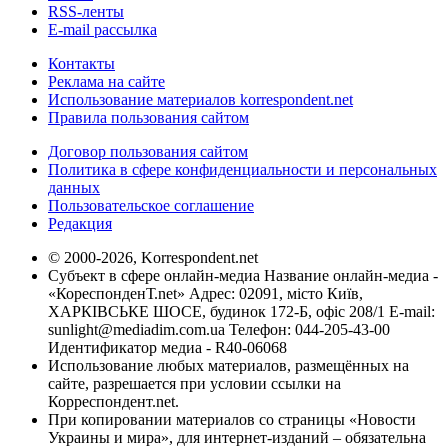
RSS-ленты
E-mail рассылка
Контакты
Реклама на сайте
Использование материалов korrespondent.net
Правила пользования сайтом
Договор пользования сайтом
Политика в сфере конфиденциальности и персональных
данных
Пользовательское соглашение
Редакция
© 2000-2026, Korrespondent.net
Субъект в сфере онлайн-медиа Название онлайн-медиа -
«КореспонденТ.net» Адрес: 02091, місто Київ,
ХАРКІВСЬКЕ ШОСЕ, будинок 172-Б, офіс 208/1 E-mail:
sunlight@mediadim.com.ua
Телефон: 044-205-43-00
Идентификатор медиа - R40-06068
Использование любых материалов, размещённых на
сайте, разрешается при условии ссылки на
Корреспондент.net.
При копировании материалов со страницы «Новости
Украины и мира», для интернет-изданий – обязательна