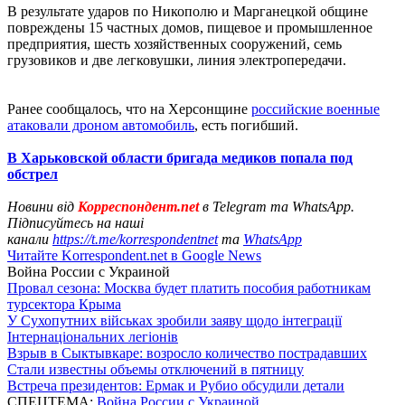
В результате ударов по Никополю и Марганецкой общине
повреждены 15 частных домов, пищевое и промышленное
предприятия, шесть хозяйственных сооружений, семь
грузовиков и две легковушки, линия электропередачи.
Ранее сообщалось, что на Херсонщине
российские военные
атаковали дроном автомобиль
, есть погибший.
В Харьковской области бригада медиков попала под
обстрел
Новини від
Корреспондент.net
в Telegram та WhatsApp.
Підписуйтесь на наші
канали
https://t.me/korrespondentnet
та
WhatsApp
Читайте Korrespondent.net в Google News
Война России с Украиной
Провал сезона: Москва будет платить пособия работникам
турсектора Крыма
У Сухопутних військах зробили заяву щодо інтеграції
Інтернаціональних легіонів
Взрыв в Сыктывкаре: возросло количество пострадавших
Стали известны объемы отключений в пятницу
Встреча президентов: Ермак и Рубио обсудили детали
СПЕЦТЕМА:
Война России с Украиной