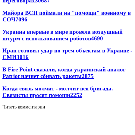
переговорах
30687
Майора ВСП поймали на "помощи" военному в
СОЧ
7096
Украина впервые в мире провела воздушный
штурм с использованием роботов
4690
Иран готовил удар по трем объектам в Украине -
СМИ
3016
В Fire Point сказали, когда украинский аналог
Patriot начнет сбивать ракеты
2875
Когда связь молчит - молчит вся бригада.
Связисты просят помощи
2252
Читать комментарии