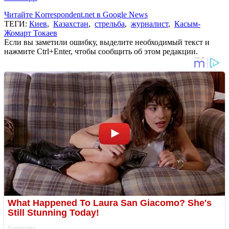
Читайте Korrespondent.net в Google News
ТЕГИ:
Киев
,
Казахстан
,
стрельба
,
журналист
,
Касым-
Жомарт Токаев
Если вы заметили ошибку, выделите необходимый текст и
нажмите Ctrl+Enter, чтобы сообщить об этом редакции.