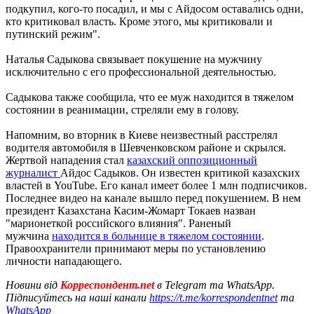
подкупил, кого-то посадил, и мы с Айдосом оставались одни,
кто критиковал власть. Кроме этого, мы критиковали и
путинский режим".
Наталья Садыкова связывает покушение на мужчину
исключительно с его профессиональной деятельностью.
Садыкова также сообщила, что ее муж находится в тяжелом
состоянии в реанимации, стреляли ему в голову.
Напомним, во вторник в Киеве неизвестный расстрелял
водителя автомобиля в Шевченковском районе и скрылся.
Жертвой нападения стал
казахский оппозиционный
журналист
Айдос Садыков. Он известен критикой казахских
властей в YouTube. Его канал имеет более 1 млн подписчиков.
Последнее видео на канале вышло перед покушением. В нем
президент Казахстана Касим-Жомарт Токаев назван
"марионеткой российского влияния". Раненый
мужчина
находится в больнице в тяжелом состоянии
.
Правоохранители принимают меры по установлению
личности нападающего.
Новини від
Корреспондент.net
в Telegram та WhatsApp.
Підписуйтесь на наші канали
https://t.me/korrespondentnet
та
WhatsApp