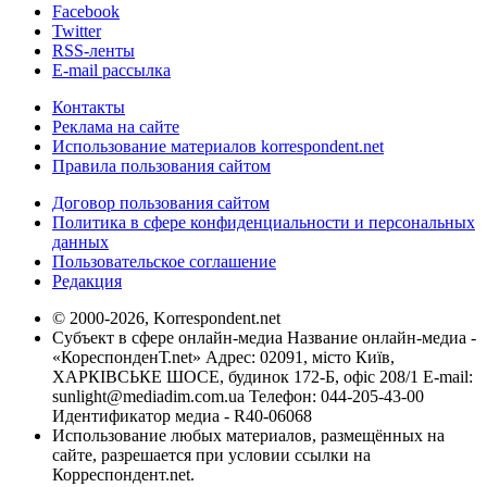
Facebook
Twitter
RSS-ленты
E-mail рассылка
Контакты
Реклама на сайте
Использование материалов korrespondent.net
Правила пользования сайтом
Договор пользования сайтом
Политика в сфере конфиденциальности и персональных
данных
Пользовательское соглашение
Редакция
© 2000-2026, Korrespondent.net
Субъект в сфере онлайн-медиа Название онлайн-медиа -
«КореспонденТ.net» Адрес: 02091, місто Київ,
ХАРКІВСЬКЕ ШОСЕ, будинок 172-Б, офіс 208/1 E-mail:
sunlight@mediadim.com.ua
Телефон: 044-205-43-00
Идентификатор медиа - R40-06068
Использование любых материалов, размещённых на
сайте, разрешается при условии ссылки на
Корреспондент.net.