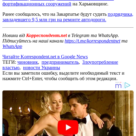
фортификационных сооружений
на Харьковщине.
Ранее сообщалось, что на Закарпатье будут судить
подрядчика,
завладевшего 9,5 млн грн на ремонте автодороги.
Новини від
Корреспондент.net
в Telegram та WhatsApp.
Підписуйтесь на наші канали
https://t.me/korrespondentnet
та
WhatsApp
Читайте Korrespondent.net в Google News
ТЕГИ:
чиновник
,
предприниматель
,
Злоупотребление
властью
,
новости Украины
Если вы заметили ошибку, выделите необходимый текст и
нажмите Ctrl+Enter, чтобы сообщить об этом редакции.