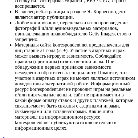
ссылку на "Интерфакс-Украина", EPA / UPG, строго
воспрещается.
Владелец веб-страницы в разделе Я- Корреспондент
является автор публикации.
Любое копирование, перепечатка и воспроизведение
фотографий и/или аудиовизуальных материалов,
принадлежащих правообладателю Getty Images, строго
запрещено.
Материалы сайта korrespondent.net предназначены для
лиц старше 21 года (21+). Участие в азартных играх
может вызвать игровую зависимость. Соблюдайте
правила (принципы) ответственной игры. При
обнаружении первых признаков зависимости
немедленно обратитесь к специалисту. Помните, что
участие в азартных играх не может являться источником
доходов или альтернативой работе. Информационный
ресурс korrespondent.net не проводит игры на реальные
и/или виртуальные деньги, сайт не принимает ни в
какой форме оплату ставок и других платежей, которые
связаны/могут быть связаны с азартными играми,
букмекерами или тотализаторами. Какие-либо
материалы на информационном ресурсе
korrespondent.net публикуются исключительно в
информационных целях.