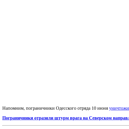
Напомним, пограничники Одесского отряда 10 июня
уничтожи
Пограничники отразили штурм врага на Северском направ