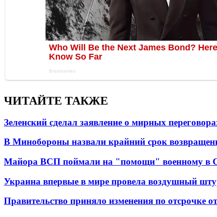
ЧИТАЙТЕ ТАКЖЕ
Зеленский сделал заявление о мирных переговора
В Минобороны назвали крайний срок возвращен
Майора ВСП поймали на "помощи" военному в
Украина впервые в мире провела воздушный шту
Правительство приняло изменения по отсрочке о