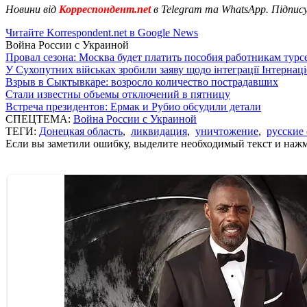
Новини від
Корреспондент.net
в Telegram та WhatsApp. Підпис
Читайте Korrespondent.net в Google News
Война России с Украиной
Провал сезона: Москва будет платить пособия работникам тур
У Сухопутних військах зробили заяву щодо інтеграції Інтернац
Взрыв в Сыктывкаре: возросло количество пострадавших
Стали известны объемы отключений в пятницу
Встреча президентов: Ермак и Рубио обсудили детали
СПЕЦТЕМА:
Война России с Украиной
ТЕГИ:
Донецкая область
,
ликвидация
,
уничтожение
,
русские
Если вы заметили ошибку, выделите необходимый текст и нажми