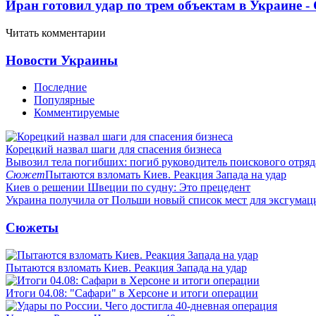
Иран готовил удар по трем объектам в Украине 
Читать комментарии
Новости Украины
Последние
Популярные
Комментируемые
Корецкий назвал шаги для спасения бизнеса
Вывозил тела погибших: погиб руководитель поискового отря
Сюжет
Пытаются взломать Киев. Реакция Запада на удар
Киев о решении Швеции по судну: Это прецедент
Украина получила от Польши новый список мест для эксгумац
Сюжеты
Пытаются взломать Киев. Реакция Запада на удар
Итоги 04.08: "Сафари" в Херсоне и итоги операции