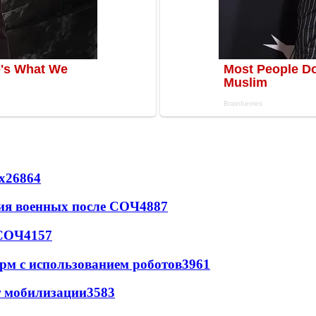
х
26864
ия военных после СОЧ
4887
 СОЧ
4157
рм с использованием роботов
3961
т мобилизации
3583