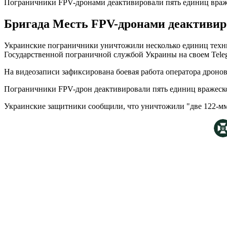
Пограничники FPV-дронами деактивировали пять единиц враж
Бригада Месть FPV-дронами деактивиро
Украинские пограничники уничтожили несколько единиц техни
Государственной пограничной службой Украины на своем Teleg
На видеозаписи зафиксирована боевая работа оператора дроно
Пограничники FPV-дрон деактивировали пять единиц вражеск
Украинские защитники сообщили, что уничтожили "две 122-мм 