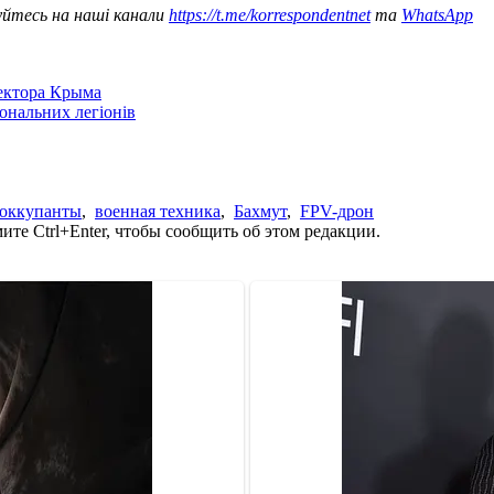
уйтесь на наші канали
https://t.me/korrespondentnet
та
WhatsApp
сектора Крыма
іональних легіонів
 оккупанты
,
военная техника
,
Бахмут
,
FPV-дрон
те Ctrl+Enter, чтобы сообщить об этом редакции.