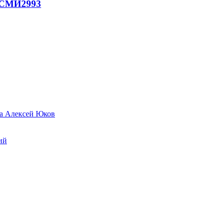
- СМИ
2993
да Алексей Юков
ий