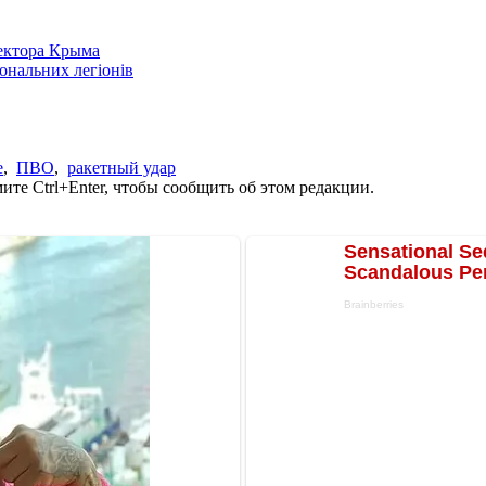
сектора Крыма
іональних легіонів
е
,
ПВО
,
ракетный удар
те Ctrl+Enter, чтобы сообщить об этом редакции.