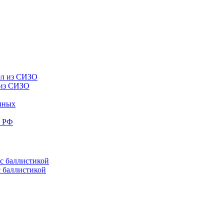
 из СИЗО
енных
е РФ
с баллистикой