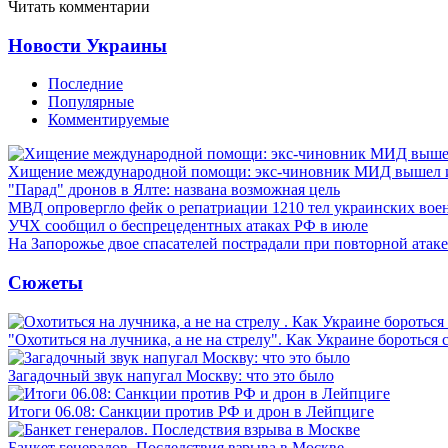
Читать комментарии
Новости Украины
Последние
Популярные
Комментируемые
Хищение международной помощи: экс-чиновник МИД вышел
"Парад" дронов в Ялте: названа возможная цель
МВД опровергло фейк о репатриации 1210 тел украинских во
УЧХ сообщил о беспрецедентных атаках РФ в июле
На Запорожье двое спасателей пострадали при повторной атак
Сюжеты
"Охотиться на лучника, а не на стрелу". Как Украине бороться 
Загадочный звук напугал Москву: что это было
Итоги 06.08: Санкции против РФ и дрон в Лейпциге
Банкет генералов. Последствия взрыва в Москве