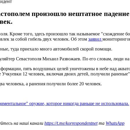
цидент
астополем произошло нештатное падение 
век.
оля. Кроме того, здесь произошло так называемое "схождение б
овлек за собой гибель двух человек. Об этом
заявил
мониторингов
еные, туда приехало много автомобилей скорой помощи.
ляйтер Севастополя Михаил Развожаев. По его словам, люди на
нформации, пять воздушных целей уничтожены в небе над акват
Учкуевки 12 человек, включая двоих детей, получили раненые",
а человека, а ранения получили более 20 человек.
риментальное" оружие, которое никогда раньше не использовала.
уйтесь на наші канали
https://t.me/korrespondentnet
та
WhatsApp