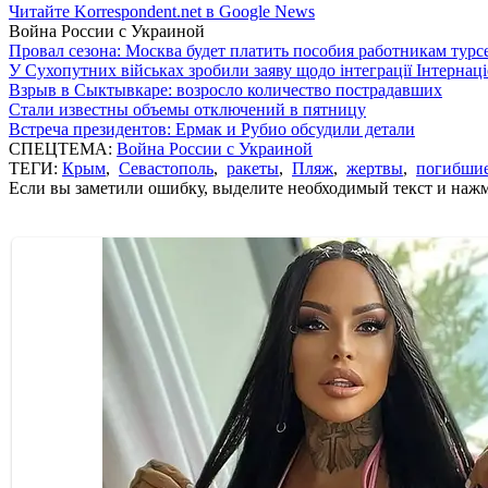
Читайте Korrespondent.net в Google News
Война России с Украиной
Провал сезона: Москва будет платить пособия работникам тур
У Сухопутних військах зробили заяву щодо інтеграції Інтернац
Взрыв в Сыктывкаре: возросло количество пострадавших
Стали известны объемы отключений в пятницу
Встреча президентов: Ермак и Рубио обсудили детали
СПЕЦТЕМА:
Война России с Украиной
ТЕГИ:
Крым
,
Севастополь
,
ракеты
,
Пляж
,
жертвы
,
погибши
Если вы заметили ошибку, выделите необходимый текст и нажми