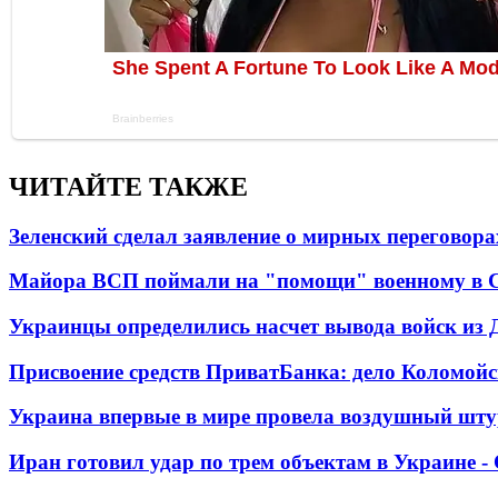
ЧИТАЙТЕ ТАКЖЕ
Зеленский сделал заявление о мирных переговора
Майора ВСП поймали на "помощи" военному в
Украинцы определились насчет вывода войск из 
Присвоение средств ПриватБанка: дело Коломойс
Украина впервые в мире провела воздушный шту
Иран готовил удар по трем объектам в Украине 