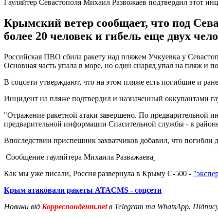
Гауляйтер Севастополя Михаил Развожаев подтвердил этот ин
Крымский ветер сообщает, что под Сев
более 20 человек и гибель еще двух чело
Российская ПВО сбила ракету над пляжем Учкуевка у Севастоп
Основная часть упала в море, но один снаряд упал на пляж и п
В соцсети утверждают, что на этом пляже есть погибшие и ран
Инцидент на пляже подтвердил и назначенный оккупантами гау
"Отражение ракетной атаки завершено. По предварительной и
предварительной информации Спасительной службы - в районе 
Впоследствии приспешник захватчиков добавил, что погибли дв
Сообщение гауляйтера Михаила Разважаева
Как мы уже писали, Россия развернула в Крыму С-500 -
"экспе
Крым атаковали ракеты ATACMS - соцсети
Новини від
Корреспондент.net
в Telegram та WhatsApp. Підпис