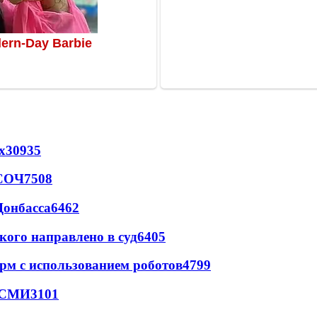
х
30935
 СОЧ
7508
Донбасса
6462
кого направлено в суд
6405
рм с использованием роботов
4799
- СМИ
3101