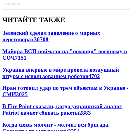
ЧИТАЙТЕ ТАКЖЕ
Зеленский сделал заявление о мирных
переговорах
30708
Майора ВСП поймали на "помощи" военному в
СОЧ
7151
Украина впервые в мире провела воздушный
штурм с использованием роботов
4702
Иран готовил удар по трем объектам в Украине -
СМИ
3025
В Fire Point сказали, когда украинский аналог
Patriot начнет сбивать ракеты
2883
Когда связь молчит - молчит вся бригада.