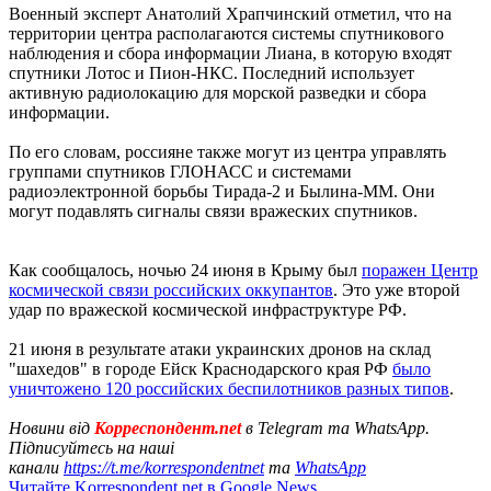
Военный эксперт Анатолий Храпчинский отметил, что на
территории центра располагаются системы спутникового
наблюдения и сбора информации Лиана, в которую входят
спутники Лотос и Пион-НКС. Последний использует
активную радиолокацию для морской разведки и сбора
информации.
По его словам, россияне также могут из центра управлять
группами спутников ГЛОНАСС и системами
радиоэлектронной борьбы Тирада-2 и Былина-ММ. Они
могут подавлять сигналы связи вражеских спутников.
Как сообщалось, ночью 24 июня в Крыму был
поражен Центр
космической связи российских оккупантов
. Это уже второй
удар по вражеской космической инфраструктуре РФ.
21 июня в результате атаки украинских дронов на склад
"шахедов" в городе Ейск Краснодарского края РФ
было
уничтожено 120 российских беспилотников разных типов
.
Новини від
Корреспондент.net
в Telegram та WhatsApp.
Підписуйтесь на наші
канали
https://t.me/korrespondentnet
та
WhatsApp
Читайте Korrespondent.net в Google News