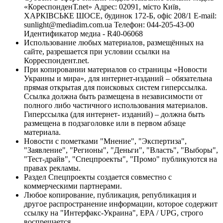
«КореспонденТ.net» Адрес: 02091, місто Київ,
ХАРКІВСЬКЕ ШОСЕ, будинок 172-Б, офіс 208/1 E-mail:
sunlight@mediadim.com.ua
Телефон: 044-205-43-00
Идентификатор медиа - R40-06068
Использование любых материалов, размещённых на
сайте, разрешается при условии ссылки на
Корреспондент.net.
При копировании материалов со страницы «Новости
Украины и мира», для интернет-изданий – обязательна
прямая открытая для поисковых систем гиперссылка.
Ссылка должна быть размещена в независимости от
полного либо частичного использования материалов.
Гиперссылка (для интернет- изданий) – должна быть
размещена в подзаголовке или в первом абзаце
материала.
Новости с пометками "Мнение", "Экспертиза",
"Заявление", "Регионы", "Деньги", "Власть", "Выборы",
"Тест-драйв", "Спецпроекты", "Промо" публикуются на
правах рекламы.
Раздел Спецпроекты создается совместно с
коммерческими партнерами.
Любое копирование, публикация, републикация и
другое распространение информации, которое содержит
ссылку на "Интерфакс-Украина", EPA / UPG, строго
воспрещается.