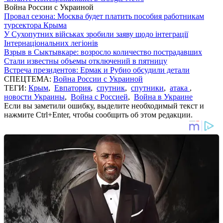
Война России с Украиной
Провал сезона: Москва будет платить пособия работникам
турсектора Крыма
У Сухопутних військах зробили заяву щодо інтеграції
Інтернаціональних легіонів
Взрыв в Сыктывкаре: возросло количество пострадавших
Стали известны объемы отключений в пятницу
Встреча президентов: Ермак и Рубио обсудили детали
СПЕЦТЕМА:
Война России с Украиной
ТЕГИ:
Крым
,
Евпатория
,
спутник
,
спутники
,
атака
,
новости Украины
,
Война с Россией
,
Война в Украине
Если вы заметили ошибку, выделите необходимый текст и
нажмите Ctrl+Enter, чтобы сообщить об этом редакции.