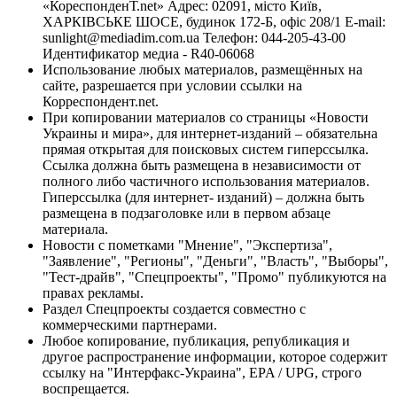
«КореспонденТ.net» Адрес: 02091, місто Київ,
ХАРКІВСЬКЕ ШОСЕ, будинок 172-Б, офіс 208/1 E-mail:
sunlight@mediadim.com.ua
Телефон: 044-205-43-00
Идентификатор медиа - R40-06068
Использование любых материалов, размещённых на
сайте, разрешается при условии ссылки на
Корреспондент.net.
При копировании материалов со страницы «Новости
Украины и мира», для интернет-изданий – обязательна
прямая открытая для поисковых систем гиперссылка.
Ссылка должна быть размещена в независимости от
полного либо частичного использования материалов.
Гиперссылка (для интернет- изданий) – должна быть
размещена в подзаголовке или в первом абзаце
материала.
Новости с пометками "Мнение", "Экспертиза",
"Заявление", "Регионы", "Деньги", "Власть", "Выборы",
"Тест-драйв", "Спецпроекты", "Промо" публикуются на
правах рекламы.
Раздел Спецпроекты создается совместно с
коммерческими партнерами.
Любое копирование, публикация, републикация и
другое распространение информации, которое содержит
ссылку на "Интерфакс-Украина", EPA / UPG, строго
воспрещается.