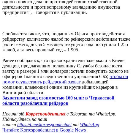
одного нового дела по противодействию хозяйственной
деятельности и противоправному завладению имущества
предприятия", - говорится в публикации.
Сообщается также, что, по данным Офиса противодействия
рейдерству, количество жалоб по рейдерским действиям также
растет ежегодно: за 5 месяцев текущего года поступило 1 255
жалоб, а за весь прошлый год – 1 905.
Ранее сообщалось, что правоохранители задержали в Киеве
дельцов, предлагавших полковнику Службы безопасности
взятку в размере 1 млн долларов: хотели подкупить одного из
офицеров Главного следственного управления СБУ,
чтобы он
помог осуществить рейдерский захват
добывающей
компании, владеющей одним из крупнейших карьеров в
Винницкой области.
Захватили завод стоимостью 160 млн: в Черкасской
области разоблачили рейдеров
Новини від
Корреспондент.net
в Telegram та WhatsApp.
Підписуйтесь на наші
канали
https://t.me/korrespondentnet
та
WhatsApp
Читайте Korrespondent.net в Google News