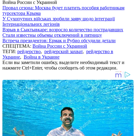
Война России с Украиной
Провал сезона: Москва будет платить пособия работникам
турсектора Крыма
У Сухопутних військах зробили заяву щодо інтеграції
Інтернаціональних легіонів
Взрыв в Сыктывкаре: возросло количество пострадавших
Стали известны объемы отключений в пятницу
Встреча президентов: Ермак и Рубио обсудили детали
СПЕЦТЕМА:
Война России с Украиной
ТЕГИ:
рейдерство
,
рейдерский захват
,
рейдерство в
Украине
,
Война в Украине
Если вы заметили ошибку, выделите необходимый текст и
нажмите Ctrl+Enter, чтобы сообщить об этом редакции.