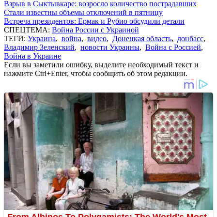
Взрыв в Сыктывкаре: возросло количество пострадавших
Стали известны объемы отключений в пятницу
Встреча президентов: Ермак и Рубио обсудили детали
СПЕЦТЕМА:
Война России с Украиной
ТЕГИ:
Украина
,
война
,
видео
,
Донецкая область
,
донбасс
,
Владимир Зеленский
,
новости Украины
,
Война с Россией
,
Война в Украине
Если вы заметили ошибку, выделите необходимый текст и
нажмите Ctrl+Enter, чтобы сообщить об этом редакции.