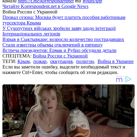
канали
https://t.me/korrespondentnet
та
WhatsApp
Читайте Korrespondent.net в Google News
Война России с Украиной
Провал сезона: Москва будет платить пособия работникам
турсектора Крыма
У Сухопутних військах зробили заяву щодо інтеграції
Інтернаціональних легіонів
Взрыв в Сыктывкаре: возросло количество пострадавших
Стали известны объемы отключений в пятницу
Встреча президентов: Ермак и Рубио обсудили детали
СПЕЦТЕМА:
Война России с Украиной
ТЕГИ:
Крым
,
пожар
,
оккупация
,
полигон
,
Война в Украине
Если вы заметили ошибку, выделите необходимый текст и
нажмите Ctrl+Enter, чтобы сообщить об этом редакции.