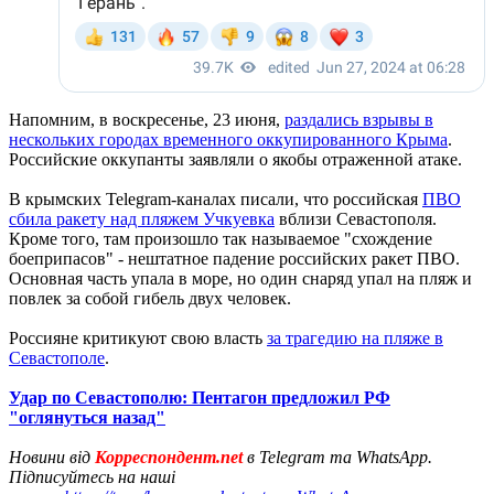
Напомним, в воскресенье, 23 июня,
раздались взрывы в
нескольких городах временного оккупированного Крыма
.
Российские оккупанты заявляли о якобы отраженной атаке.
В крымских Telegram-каналах писали, что российская
ПВО
сбила ракету над пляжем Учкуевка
вблизи Севастополя.
Кроме того, там произошло так называемое "схождение
боеприпасов" - нештатное падение российских ракет ПВО.
Основная часть упала в море, но один снаряд упал на пляж и
повлек за собой гибель двух человек.
Россияне критикуют свою власть
за трагедию на пляже в
Севастополе
.
Удар по Севастополю: Пентагон предложил РФ
"оглянуться назад"
Новини від
Корреспондент.net
в Telegram та WhatsApp.
Підписуйтесь на наші